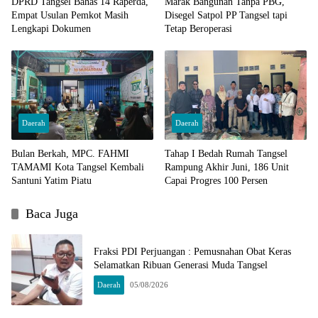
DPRD Tangsel Bahas 14 Raperda,
Marak Bangunan Tanpa PBG,
Empat Usulan Pemkot Masih
Disegel Satpol PP Tangsel tapi
Lengkapi Dokumen
Tetap Beroperasi
Daerah
Daerah
Bulan Berkah, MPC. FAHMI
Tahap I Bedah Rumah Tangsel
TAMAMI Kota Tangsel Kembali
Rampung Akhir Juni, 186 Unit
Santuni Yatim Piatu
Capai Progres 100 Persen
Baca Juga
Fraksi PDI Perjuangan : Pemusnahan Obat Keras
Selamatkan Ribuan Generasi Muda Tangsel
Daerah
05/08/2026