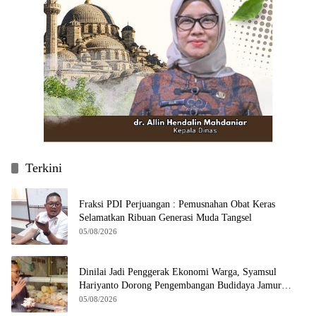
Terkini
Fraksi PDI Perjuangan : Pemusnahan Obat Keras
Selamatkan Ribuan Generasi Muda Tangsel
05/08/2026
Dinilai Jadi Penggerak Ekonomi Warga, Syamsul
Hariyanto Dorong Pengembangan Budidaya Jamur
Crispy di Serpong
05/08/2026