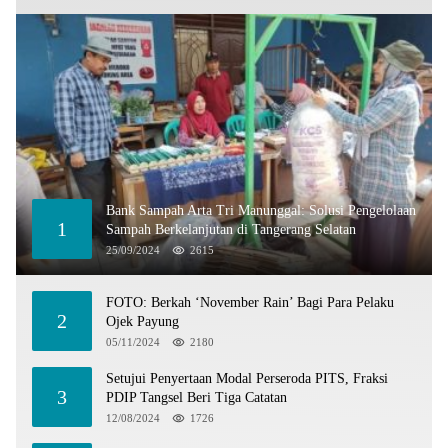
Bank Sampah Arta Tri Manunggal: Solusi Pengelolaan
1
Sampah Berkelanjutan di Tangerang Selatan
25/09/2024
2615
FOTO: Berkah ‘November Rain’ Bagi Para Pelaku
2
Ojek Payung
05/11/2024
2180
Setujui Penyertaan Modal Perseroda PITS, Fraksi
3
PDIP Tangsel Beri Tiga Catatan
12/08/2024
1726