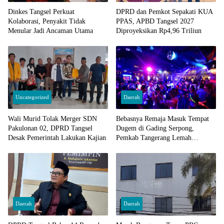
Dinkes Tangsel Perkuat
DPRD dan Pemkot Sepakati KUA
Kolaborasi, Penyakit Tidak
PPAS, APBD Tangsel 2027
Menular Jadi Ancaman Utama
Diproyeksikan Rp4,96 Triliun
Uncategorized
Daerah
Wali Murid Tolak Merger SDN
Bebasnya Remaja Masuk Tempat
Pakulonan 02, DPRD Tangsel
Dugem di Gading Serpong,
Desak Pemerintah Lakukan Kajian
Pemkab Tangerang Lemah
Pengawasan
Daerah
Daerah