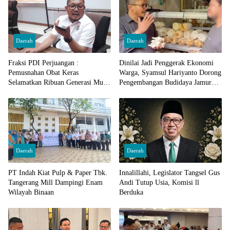
Daerah
Daerah
Fraksi PDI Perjuangan :
Dinilai Jadi Penggerak Ekonomi
Pemusnahan Obat Keras
Warga, Syamsul Hariyanto Dorong
Selamatkan Ribuan Generasi Muda
Pengembangan Budidaya Jamur
Tangsel
Crispy di Serpong
Daerah
Daerah
PT Indah Kiat Pulp & Paper Tbk.
Innalillahi, Legislator Tangsel Gus
Tangerang Mill Dampingi Enam
Andi Tutup Usia, Komisi ll
Wilayah Binaan
Berduka