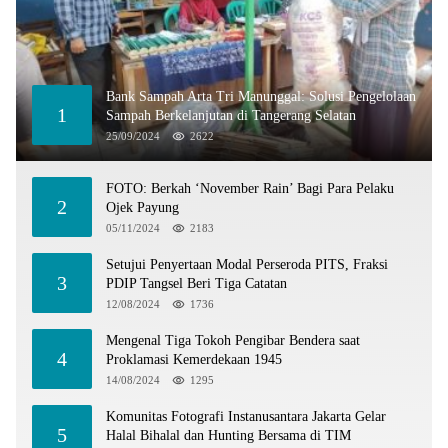
Bank Sampah Arta Tri Manunggal: Solusi Pengelolaan
1
Sampah Berkelanjutan di Tangerang Selatan
25/09/2024
2622
FOTO: Berkah ‘November Rain’ Bagi Para Pelaku
2
Ojek Payung
05/11/2024
2183
Setujui Penyertaan Modal Perseroda PITS, Fraksi
3
PDIP Tangsel Beri Tiga Catatan
12/08/2024
1736
Mengenal Tiga Tokoh Pengibar Bendera saat
4
Proklamasi Kemerdekaan 1945
14/08/2024
1295
Komunitas Fotografi Instanusantara Jakarta Gelar
5
Halal Bihalal dan Hunting Bersama di TIM