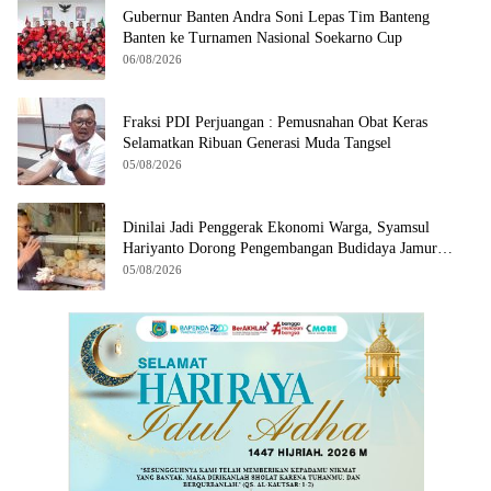
Gubernur Banten Andra Soni Lepas Tim Banteng
Banten ke Turnamen Nasional Soekarno Cup
06/08/2026
Fraksi PDI Perjuangan : Pemusnahan Obat Keras
Selamatkan Ribuan Generasi Muda Tangsel
05/08/2026
Dinilai Jadi Penggerak Ekonomi Warga, Syamsul
Hariyanto Dorong Pengembangan Budidaya Jamur
Crispy di Serpong
05/08/2026