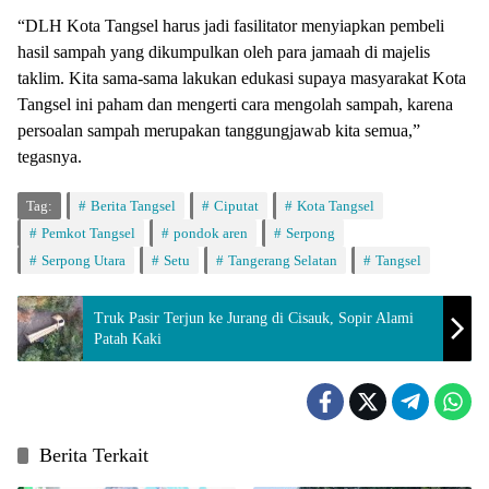
“DLH Kota Tangsel harus jadi fasilitator menyiapkan pembeli
hasil sampah yang dikumpulkan oleh para jamaah di majelis
taklim. Kita sama-sama lakukan edukasi supaya masyarakat Kota
Tangsel ini paham dan mengerti cara mengolah sampah, karena
persoalan sampah merupakan tanggungjawab kita semua,”
tegasnya.
Tag:
Berita Tangsel
Ciputat
Kota Tangsel
Pemkot Tangsel
pondok aren
Serpong
Serpong Utara
Setu
Tangerang Selatan
Tangsel
Truk Pasir Terjun ke Jurang di Cisauk, Sopir Alami
Patah Kaki
Berita Terkait