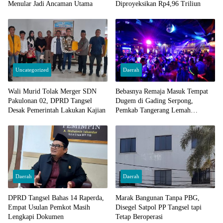
Menular Jadi Ancaman Utama
Diproyeksikan Rp4,96 Triliun
Uncategorized
Daerah
Wali Murid Tolak Merger SDN
Bebasnya Remaja Masuk Tempat
Pakulonan 02, DPRD Tangsel
Dugem di Gading Serpong,
Desak Pemerintah Lakukan Kajian
Pemkab Tangerang Lemah
Pengawasan
Daerah
Daerah
DPRD Tangsel Bahas 14 Raperda,
Marak Bangunan Tanpa PBG,
Empat Usulan Pemkot Masih
Disegel Satpol PP Tangsel tapi
Lengkapi Dokumen
Tetap Beroperasi