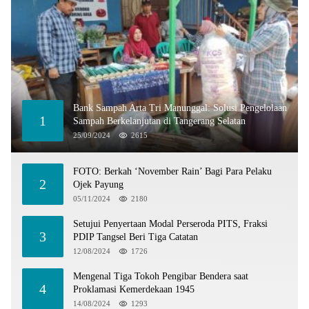
Bank Sampah Arta Tri Manunggal: Solusi Pengelolaan
1
Sampah Berkelanjutan di Tangerang Selatan
25/09/2024
2615
FOTO: Berkah ‘November Rain’ Bagi Para Pelaku
2
Ojek Payung
05/11/2024
2180
Setujui Penyertaan Modal Perseroda PITS, Fraksi
3
PDIP Tangsel Beri Tiga Catatan
12/08/2024
1726
Mengenal Tiga Tokoh Pengibar Bendera saat
4
Proklamasi Kemerdekaan 1945
14/08/2024
1293