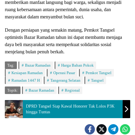
memberikan manfaat langsung bagi warga, sekaligus menjadi
ruang kebersamaan antara pemerintah, dunia usaha, dan
masyarakat dalam menyambut bulan suci.
Dengan persiapan yang semakin matang, Pemkot Tangsel
optimistis Bazar Ramadan tahun ini dapat membantu menjaga
daya beli masyarakat serta memperkuat solidaritas sosial
menjelang bulan penuh berkah.
Tag:
Bazar Ramadan
Harga Bahan Pokok
Kesiapan Ramadan
Operasi Pasar
Pemkot Tangsel
Ramadan 1447 H
Tangerang Selatan
Tangsel
Topik:
Bazar Ramadan
Regional
DPRD Tangsel Siap Kawal Honorer Tak Lolos P3K
hingga Tuntas