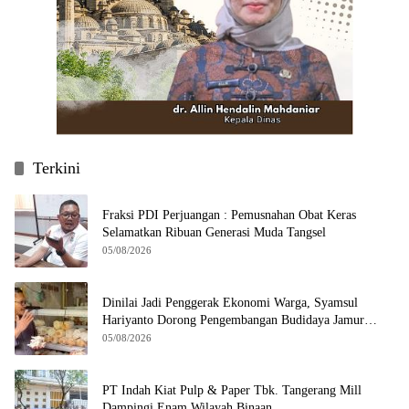
Terkini
Fraksi PDI Perjuangan : Pemusnahan Obat Keras
Selamatkan Ribuan Generasi Muda Tangsel
05/08/2026
Dinilai Jadi Penggerak Ekonomi Warga, Syamsul
Hariyanto Dorong Pengembangan Budidaya Jamur
Crispy di Serpong
05/08/2026
PT Indah Kiat Pulp & Paper Tbk. Tangerang Mill
Dampingi Enam Wilayah Binaan