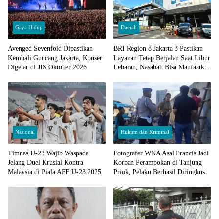
Gaya Hidup
Daerah
Avenged Sevenfold Dipastikan
BRI Region 8 Jakarta 3 Pastikan
Kembali Guncang Jakarta, Konser
Layanan Tetap Berjalan Saat Libur
Digelar di JIS Oktober 2026
Lebaran, Nasabah Bisa Manfaatkan
CRM, BRImo dan ATM
Nasional
Hukum dan Kriminal
Timnas U-23 Wajib Waspada
Fotografer WNA Asal Prancis Jadi
Jelang Duel Krusial Kontra
Korban Perampokan di Tanjung
Malaysia di Piala AFF U-23 2025
Priok, Pelaku Berhasil Diringkus