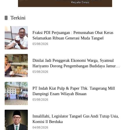
Terkini
Fraksi PDI Perjuangan : Pemusnahan Obat Keras
Selamatkan Ribuan Generasi Muda Tangsel
05/08/2026
Dinilai Jadi Penggerak Ekonomi Warga, Syamsul
Hariyanto Dorong Pengembangan Budidaya Jamur
Crispy di Serpong
05/08/2026
PT Indah Kiat Pulp & Paper Tbk. Tangerang Mill
Dampingi Enam Wilayah Binaan
05/08/2026
Innalillahi, Legislator Tangsel Gus Andi Tutup Usia,
Komisi ll Berduka
04/08/2026