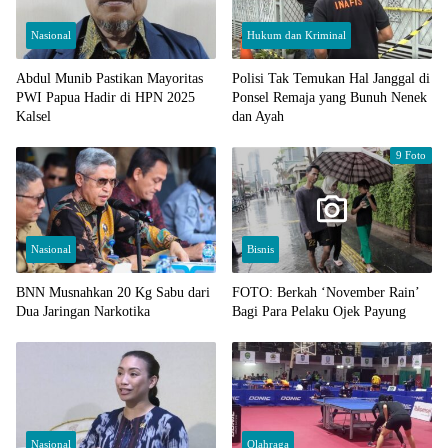
Nasional
Hukum dan Kriminal
Abdul Munib Pastikan Mayoritas
Polisi Tak Temukan Hal Janggal di
PWI Papua Hadir di HPN 2025
Ponsel Remaja yang Bunuh Nenek
Kalsel
dan Ayah
9 Foto
Nasional
Bisnis
BNN Musnahkan 20 Kg Sabu dari
FOTO: Berkah ‘November Rain’
Dua Jaringan Narkotika
Bagi Para Pelaku Ojek Payung
Nasional
Olahraga