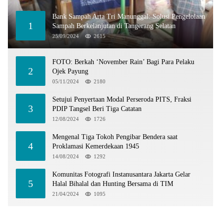
Bank Sampah Arta Tri Manunggal: Solusi Pengelolaan
1
Sampah Berkelanjutan di Tangerang Selatan
25/09/2024
2615
FOTO: Berkah ‘November Rain’ Bagi Para Pelaku
2
Ojek Payung
05/11/2024
2180
Setujui Penyertaan Modal Perseroda PITS, Fraksi
3
PDIP Tangsel Beri Tiga Catatan
12/08/2024
1726
Mengenal Tiga Tokoh Pengibar Bendera saat
4
Proklamasi Kemerdekaan 1945
14/08/2024
1292
Komunitas Fotografi Instanusantara Jakarta Gelar
5
Halal Bihalal dan Hunting Bersama di TIM
21/04/2024
1095