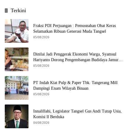
Terkini
Fraksi PDI Perjuangan : Pemusnahan Obat Keras
Selamatkan Ribuan Generasi Muda Tangsel
05/08/2026
Dinilai Jadi Penggerak Ekonomi Warga, Syamsul
Hariyanto Dorong Pengembangan Budidaya Jamur
Crispy di Serpong
05/08/2026
PT Indah Kiat Pulp & Paper Tbk. Tangerang Mill
Dampingi Enam Wilayah Binaan
05/08/2026
Innalillahi, Legislator Tangsel Gus Andi Tutup Usia,
Komisi ll Berduka
04/08/2026