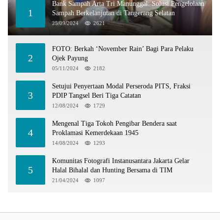
Bank Sampah Arta Tri Manunggal: Solusi Pengelolaan
1
Sampah Berkelanjutan di Tangerang Selatan
25/09/2024
2621
FOTO: Berkah ‘November Rain’ Bagi Para Pelaku
2
Ojek Payung
05/11/2024
2182
Setujui Penyertaan Modal Perseroda PITS, Fraksi
3
PDIP Tangsel Beri Tiga Catatan
12/08/2024
1729
Mengenal Tiga Tokoh Pengibar Bendera saat
4
Proklamasi Kemerdekaan 1945
14/08/2024
1293
Komunitas Fotografi Instanusantara Jakarta Gelar
5
Halal Bihalal dan Hunting Bersama di TIM
21/04/2024
1097