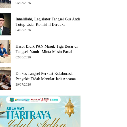
Wilayah Binaan
05/08/2026
Innalillahi, Legislator Tangsel Gus Andi
Tutup Usia, Komisi ll Berduka
04/08/2026
Hasbi Bidik PAN Masuk Tiga Besar di
Tangsel, Yandri Minta Mesin Partai
Bergerak
02/08/2026
Dinkes Tangsel Perkuat Kolaborasi,
Penyakit Tidak Menular Jadi Ancaman
Utama
29/07/2026