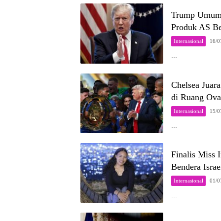
Trump Umumka
Produk AS B
Internasional
16/0
…
Chelsea Juara
di Ruang Ova
Internasional
15/0
…
Finalis Miss 
Bendera Israe
Internasional
01/0
…