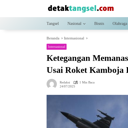
Langsung
ke
konten
Tangsel
Nasional
Bisnis
Olahraga
Beranda
Internasional
Internasional
Ketegangan Memanas,
Usai Roket Kamboja 
Redaksi
1 Min Baca
24/07/2025