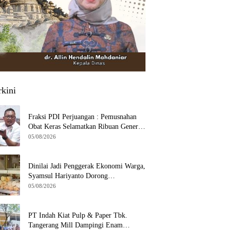
rkini
Fraksi PDI Perjuangan : Pemusnahan
Obat Keras Selamatkan Ribuan Generasi
Muda Tangsel
05/08/2026
Dinilai Jadi Penggerak Ekonomi Warga,
Syamsul Hariyanto Dorong
Pengembangan Budidaya Jamur Crispy
05/08/2026
di Serpong
PT Indah Kiat Pulp & Paper Tbk.
Tangerang Mill Dampingi Enam