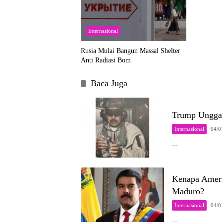
Internasional
Rusia Mulai Bangun Massal Shelter
Anti Radiasi Bom
Baca Juga
Trump Unggah
Internasional
04/0
…
Kenapa Ameri
Maduro?
Internasional
04/0
…