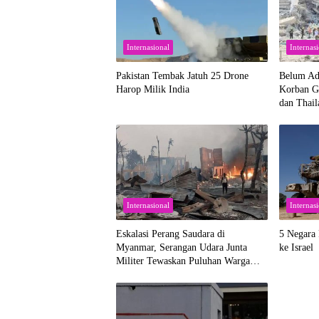
Internasional
Internas
Pakistan Tembak Jatuh 25 Drone
Belum Ad
Harop Milik India
Korban G
dan Thail
Internasional
Internas
Eskalasi Perang Saudara di
5 Negara 
Myanmar, Serangan Udara Junta
ke Israel
Militer Tewaskan Puluhan Warga
Sipil di Rakhine