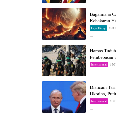
Bagaimana Ca
Kebakaran H
Gaya Hidup
16/11
…
Hamas Tuduh 
Pembebasan S
Internasional
19/0
…
Diancam Tari
Ukraina, Puti
Internasional
16/0
…