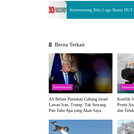
Kemensetneg Rilis Logo Resmi HUT 
Berita Terkait
Internasional
Internas
AS Belum Putuskan Gabung Israel
Konflik I
Lawan Iran, Trump: Tak Seorang
Premi Asu
Pun Tahu Apa yang Akan Saya
dan Teluk
Lakukan