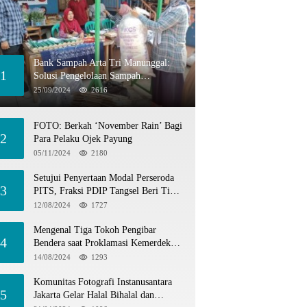
Bank Sampah Arta Tri Manunggal:
1
Solusi Pengelolaan Sampah
Berkelanjutan di Tangerang Selatan
25/09/2024
2616
FOTO: Berkah ‘November Rain’ Bagi
2
Para Pelaku Ojek Payung
05/11/2024
2180
Setujui Penyertaan Modal Perseroda
3
PITS, Fraksi PDIP Tangsel Beri Tiga
Catatan
12/08/2024
1727
Mengenal Tiga Tokoh Pengibar
4
Bendera saat Proklamasi Kemerdekaan
1945
14/08/2024
1293
Komunitas Fotografi Instanusantara
5
Jakarta Gelar Halal Bihalal dan