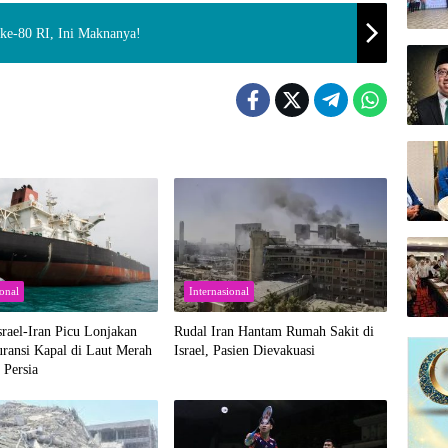
ke-80 RI, Ini Maknanya!
ional
Internasional
srael-Iran Picu Lonjakan
Rudal Iran Hantam Rumah Sakit di
ransi Kapal di Laut Merah
Israel, Pasien Dievakuasi
 Persia