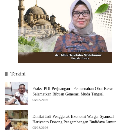
Terkini
Fraksi PDI Perjuangan : Pemusnahan Obat Keras
Selamatkan Ribuan Generasi Muda Tangsel
05/08/2026
Dinilai Jadi Penggerak Ekonomi Warga, Syamsul
Hariyanto Dorong Pengembangan Budidaya Jamur
Crispy di Serpong
05/08/2026