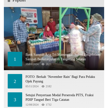
Populer
Bank Sampah Arta Tri Manunggal: Solusi Pengelolaan
1
Sampah Berkelanjutan di Tangerang Selatan
25/09/2024
2621
FOTO: Berkah ‘November Rain’ Bagi Para Pelaku
2
Ojek Payung
05/11/2024
2182
Setujui Penyertaan Modal Perseroda PITS, Fraksi
3
PDIP Tangsel Beri Tiga Catatan
12/08/2024
1732