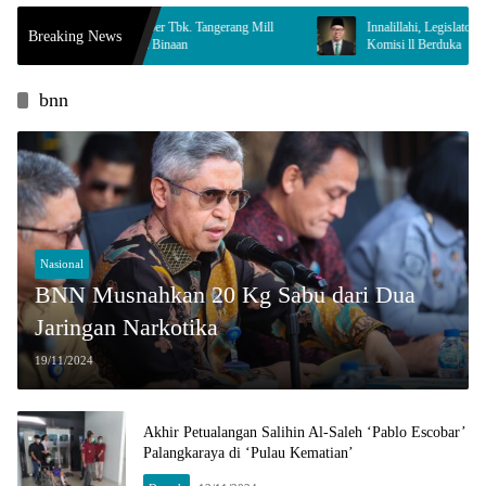
p & Paper Tbk. Tangerang Mill
Innalillahi, Legislator Tangsel Gus Andi Tutu
Breaking News
layah Binaan
Komisi ll Berduka
bnn
Nasional
BNN Musnahkan 20 Kg Sabu dari Dua
Jaringan Narkotika
19/11/2024
Akhir Petualangan Salihin Al-Saleh ‘Pablo Escobar’
Palangkaraya di ‘Pulau Kematian’