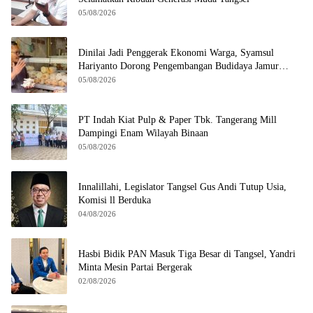
05/08/2026
Dinilai Jadi Penggerak Ekonomi Warga, Syamsul
Hariyanto Dorong Pengembangan Budidaya Jamur
Crispy di Serpong
05/08/2026
PT Indah Kiat Pulp & Paper Tbk. Tangerang Mill
Dampingi Enam Wilayah Binaan
05/08/2026
Innalillahi, Legislator Tangsel Gus Andi Tutup Usia,
Komisi ll Berduka
04/08/2026
Hasbi Bidik PAN Masuk Tiga Besar di Tangsel, Yandri
Minta Mesin Partai Bergerak
02/08/2026