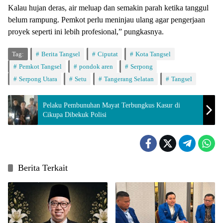
Kalau hujan deras, air meluap dan semakin parah ketika tanggul
belum rampung. Pemkot perlu meninjau ulang agar pengerjaan
proyek seperti ini lebih profesional,” pungkasnya.
Tag:
Berita Tangsel
Ciputat
Kota Tangsel
Pemkot Tangsel
pondok aren
Serpong
Serpong Utara
Setu
Tangerang Selatan
Tangsel
Pelaku Pembunuhan Mayat Terbungkus Kasur di
Cikupa Dibekuk Polisi
Berita Terkait