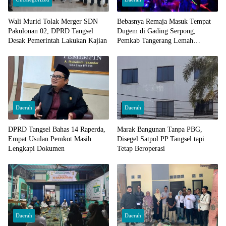
Wali Murid Tolak Merger SDN
Bebasnya Remaja Masuk Tempat
Pakulonan 02, DPRD Tangsel
Dugem di Gading Serpong,
Desak Pemerintah Lakukan Kajian
Pemkab Tangerang Lemah
Pengawasan
Daerah
Daerah
DPRD Tangsel Bahas 14 Raperda,
Marak Bangunan Tanpa PBG,
Empat Usulan Pemkot Masih
Disegel Satpol PP Tangsel tapi
Lengkapi Dokumen
Tetap Beroperasi
Daerah
Daerah