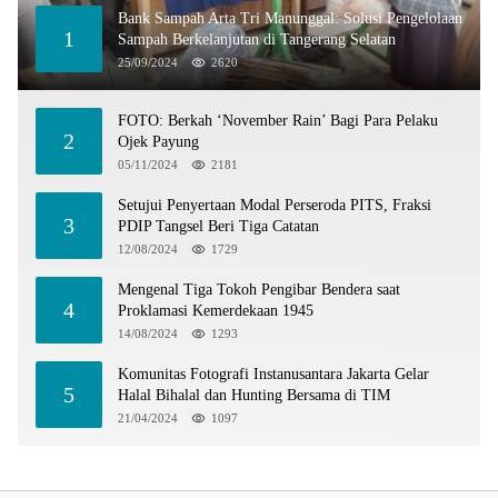
Bank Sampah Arta Tri Manunggal: Solusi Pengelolaan
1
Sampah Berkelanjutan di Tangerang Selatan
25/09/2024
2620
FOTO: Berkah ‘November Rain’ Bagi Para Pelaku
2
Ojek Payung
05/11/2024
2181
Setujui Penyertaan Modal Perseroda PITS, Fraksi
3
PDIP Tangsel Beri Tiga Catatan
12/08/2024
1729
Mengenal Tiga Tokoh Pengibar Bendera saat
4
Proklamasi Kemerdekaan 1945
14/08/2024
1293
Komunitas Fotografi Instanusantara Jakarta Gelar
5
Halal Bihalal dan Hunting Bersama di TIM
21/04/2024
1097