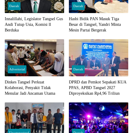
Daerah
Daerah
Innalillahi, Legislator Tangsel Gus
Hasbi Bidik PAN Masuk Tiga
Andi Tutup Usia, Komisi ll
Besar di Tangsel, Yandri Minta
Berduka
Mesin Partai Bergerak
Advertorial
Daerah
Dinkes Tangsel Perkuat
DPRD dan Pemkot Sepakati KUA
Kolaborasi, Penyakit Tidak
PPAS, APBD Tangsel 2027
Menular Jadi Ancaman Utama
Diproyeksikan Rp4,96 Triliun
Uncategorized
Daerah