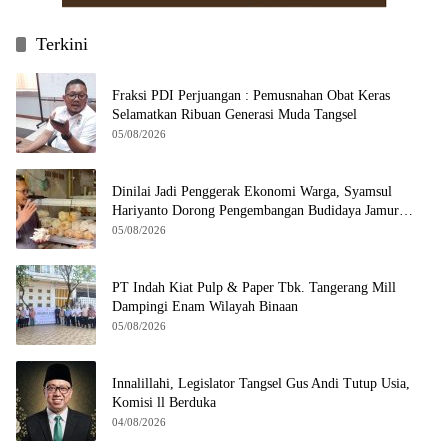
Terkini
Fraksi PDI Perjuangan : Pemusnahan Obat Keras
Selamatkan Ribuan Generasi Muda Tangsel
05/08/2026
Dinilai Jadi Penggerak Ekonomi Warga, Syamsul
Hariyanto Dorong Pengembangan Budidaya Jamur
Crispy di Serpong
05/08/2026
PT Indah Kiat Pulp & Paper Tbk. Tangerang Mill
Dampingi Enam Wilayah Binaan
05/08/2026
Innalillahi, Legislator Tangsel Gus Andi Tutup Usia,
Komisi ll Berduka
04/08/2026