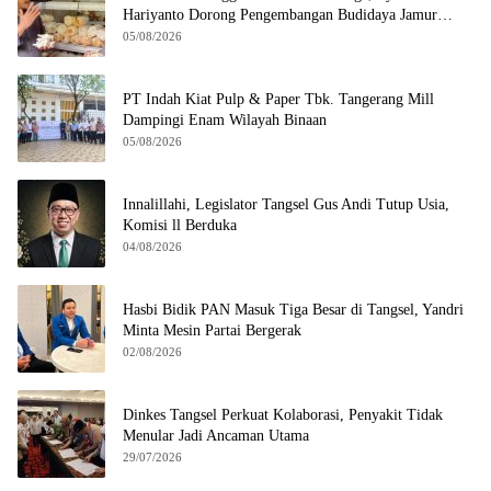
Hariyanto Dorong Pengembangan Budidaya Jamur
Crispy di Serpong
05/08/2026
PT Indah Kiat Pulp & Paper Tbk. Tangerang Mill
Dampingi Enam Wilayah Binaan
05/08/2026
Innalillahi, Legislator Tangsel Gus Andi Tutup Usia,
Komisi ll Berduka
04/08/2026
Hasbi Bidik PAN Masuk Tiga Besar di Tangsel, Yandri
Minta Mesin Partai Bergerak
02/08/2026
Dinkes Tangsel Perkuat Kolaborasi, Penyakit Tidak
Menular Jadi Ancaman Utama
29/07/2026