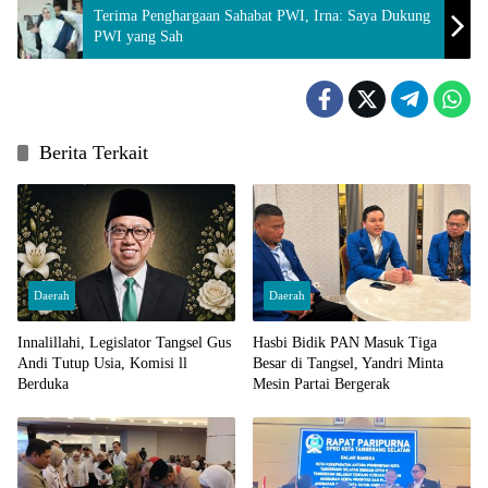
Terima Penghargaan Sahabat PWI, Irna: Saya Dukung
PWI yang Sah
Berita Terkait
Daerah
Daerah
Innalillahi, Legislator Tangsel Gus
Hasbi Bidik PAN Masuk Tiga
Andi Tutup Usia, Komisi ll
Besar di Tangsel, Yandri Minta
Berduka
Mesin Partai Bergerak