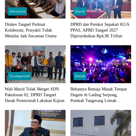
Advertorial
Daerah
Dinkes Tangsel Perkuat
DPRD dan Pemkot Sepakati KUA
Kolaborasi, Penyakit Tidak
PPAS, APBD Tangsel 2027
Menular Jadi Ancaman Utama
Diproyeksikan Rp4,96 Triliun
Uncategorized
Daerah
Wali Murid Tolak Merger SDN
Bebasnya Remaja Masuk Tempat
Pakulonan 02, DPRD Tangsel
Dugem di Gading Serpong,
Desak Pemerintah Lakukan Kajian
Pemkab Tangerang Lemah
Pengawasan