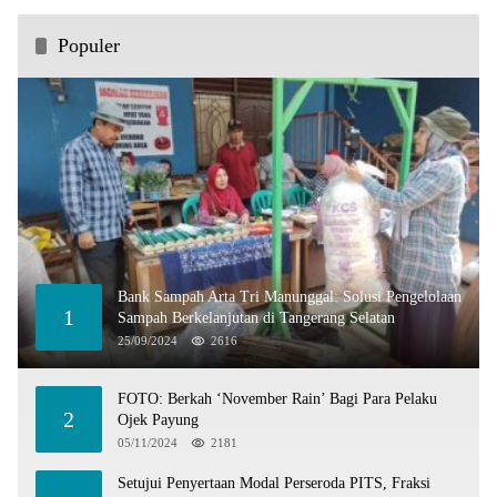
Populer
Bank Sampah Arta Tri Manunggal: Solusi Pengelolaan
1
Sampah Berkelanjutan di Tangerang Selatan
25/09/2024
2616
FOTO: Berkah ‘November Rain’ Bagi Para Pelaku
2
Ojek Payung
05/11/2024
2181
Setujui Penyertaan Modal Perseroda PITS, Fraksi