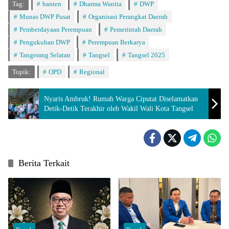
Tag:
banten
Dharma Wanita
DWP
Munas DWP Pusat
Organisasi Perangkat Daerah
Pemberdayaan Perempuan
Pemerintah Daerah
Pengukuhan DWP
Perempuan Berkarya
Tangerang Selatan
Tangsel
Tangsel 2025
Topik:
OPD
Regional
Nyaris Ambruk! Rumah Warga Ciputat Diselamatkan
Detik-Detik Terakhir oleh Wakil Wali Kota Tangsel
Berita Terkait