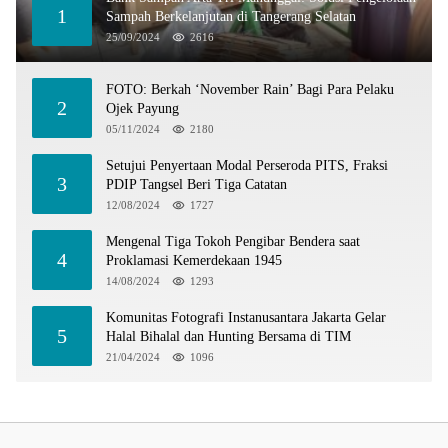
1
Sampah Berkelanjutan di Tangerang Selatan
25/09/2024
2616
FOTO: Berkah ‘November Rain’ Bagi Para Pelaku
2
Ojek Payung
05/11/2024
2180
Setujui Penyertaan Modal Perseroda PITS, Fraksi
3
PDIP Tangsel Beri Tiga Catatan
12/08/2024
1727
Mengenal Tiga Tokoh Pengibar Bendera saat
4
Proklamasi Kemerdekaan 1945
14/08/2024
1293
Komunitas Fotografi Instanusantara Jakarta Gelar
5
Halal Bihalal dan Hunting Bersama di TIM
21/04/2024
1096