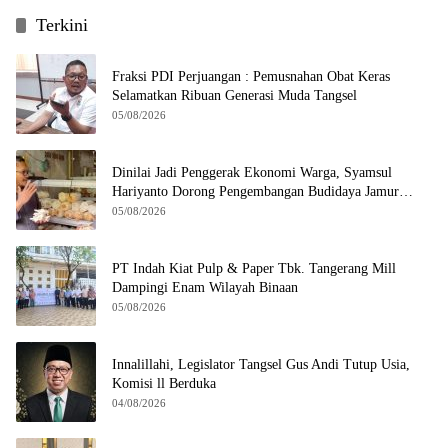
Terkini
Fraksi PDI Perjuangan : Pemusnahan Obat Keras
Selamatkan Ribuan Generasi Muda Tangsel
05/08/2026
Dinilai Jadi Penggerak Ekonomi Warga, Syamsul
Hariyanto Dorong Pengembangan Budidaya Jamur
Crispy di Serpong
05/08/2026
PT Indah Kiat Pulp & Paper Tbk. Tangerang Mill
Dampingi Enam Wilayah Binaan
05/08/2026
Innalillahi, Legislator Tangsel Gus Andi Tutup Usia,
Komisi ll Berduka
04/08/2026