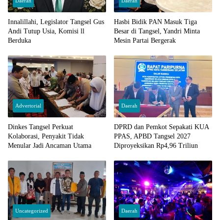
Daerah
Daerah
Innalillahi, Legislator Tangsel Gus
Hasbi Bidik PAN Masuk Tiga
Andi Tutup Usia, Komisi ll
Besar di Tangsel, Yandri Minta
Berduka
Mesin Partai Bergerak
Advertorial
Daerah
Dinkes Tangsel Perkuat
DPRD dan Pemkot Sepakati KUA
Kolaborasi, Penyakit Tidak
PPAS, APBD Tangsel 2027
Menular Jadi Ancaman Utama
Diproyeksikan Rp4,96 Triliun
Uncategorized
Daerah