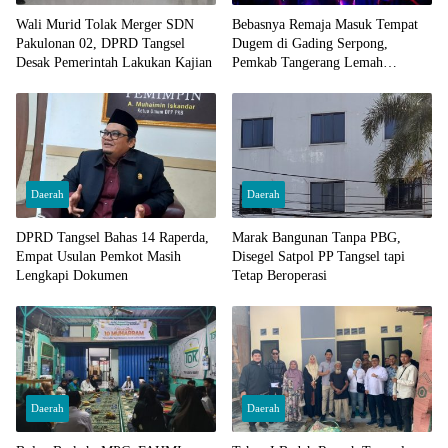
Wali Murid Tolak Merger SDN
Bebasnya Remaja Masuk Tempat
Pakulonan 02, DPRD Tangsel
Dugem di Gading Serpong,
Desak Pemerintah Lakukan Kajian
Pemkab Tangerang Lemah
Pengawasan
Daerah
Daerah
DPRD Tangsel Bahas 14 Raperda,
Marak Bangunan Tanpa PBG,
Empat Usulan Pemkot Masih
Disegel Satpol PP Tangsel tapi
Lengkapi Dokumen
Tetap Beroperasi
Daerah
Daerah