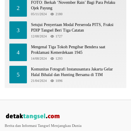
FOTO: Berkah ‘November Rain’ Bagi Para Pelaku
2
Ojek Payung
05/11/2024
2180
Setujui Penyertaan Modal Perseroda PITS, Fraksi
3
PDIP Tangsel Beri Tiga Catatan
12/08/2024
1727
Mengenal Tiga Tokoh Pengibar Bendera saat
4
Proklamasi Kemerdekaan 1945
14/08/2024
1293
Komunitas Fotografi Instanusantara Jakarta Gelar
5
Halal Bihalal dan Hunting Bersama di TIM
21/04/2024
1096
Berita dan Informasi Tangsel Menjangkau Dunia