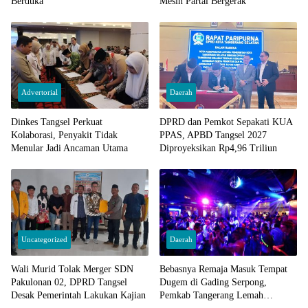
Berduka
Mesin Partai Bergerak
Advertorial
Daerah
Dinkes Tangsel Perkuat
DPRD dan Pemkot Sepakati KUA
Kolaborasi, Penyakit Tidak
PPAS, APBD Tangsel 2027
Menular Jadi Ancaman Utama
Diproyeksikan Rp4,96 Triliun
Uncategorized
Daerah
Wali Murid Tolak Merger SDN
Bebasnya Remaja Masuk Tempat
Pakulonan 02, DPRD Tangsel
Dugem di Gading Serpong,
Desak Pemerintah Lakukan Kajian
Pemkab Tangerang Lemah