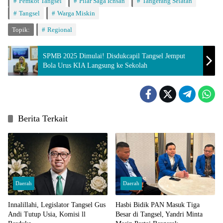
Pemkot Tangsel
Pilar Saga Ichsan
Tangerang Selatan
Tangsel
Warga Miskin
Topik:
Regional
SPMB 2025 Dimulai! Disdukcapil Tangsel Jemput
Bola Urus KIA Langsung ke Sekolah
Berita Terkait
Daerah
Daerah
Innalillahi, Legislator Tangsel Gus
Hasbi Bidik PAN Masuk Tiga
Andi Tutup Usia, Komisi ll
Besar di Tangsel, Yandri Minta