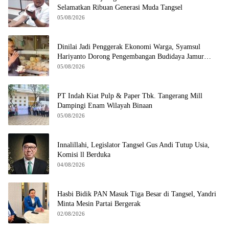
Selamatkan Ribuan Generasi Muda Tangsel
05/08/2026
Dinilai Jadi Penggerak Ekonomi Warga, Syamsul
Hariyanto Dorong Pengembangan Budidaya Jamur
Crispy di Serpong
05/08/2026
PT Indah Kiat Pulp & Paper Tbk. Tangerang Mill
Dampingi Enam Wilayah Binaan
05/08/2026
Innalillahi, Legislator Tangsel Gus Andi Tutup Usia,
Komisi ll Berduka
04/08/2026
Hasbi Bidik PAN Masuk Tiga Besar di Tangsel, Yandri
Minta Mesin Partai Bergerak
02/08/2026