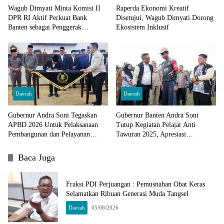
Wagub Dimyati Minta Komisi II
Raperda Ekonomi Kreatif
DPR RI Aktif Perkuat Bank
Disetujui, Wagub Dimyati Dorong
Banten sebagai Penggerak
Ekosistem Inklusif
Ekonomi
Daerah
Daerah
Gubernur Andra Soni Tegaskan
Gubernur Banten Andra Soni
APBD 2026 Untuk Pelaksanaan
Tutup Kegiatan Pelajar Anti
Pembangunan dan Pelayanan
Tawuran 2025, Apresiasi
Kemasyarakatan
Pembinaan Yonif Arya Kemuning
Baca Juga
Fraksi PDI Perjuangan : Pemusnahan Obat Keras
Selamatkan Ribuan Generasi Muda Tangsel
Daerah
05/08/2026