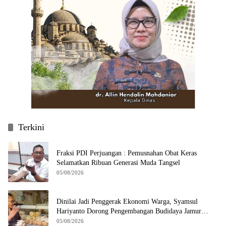
Terkini
Fraksi PDI Perjuangan : Pemusnahan Obat Keras
Selamatkan Ribuan Generasi Muda Tangsel
05/08/2026
Dinilai Jadi Penggerak Ekonomi Warga, Syamsul
Hariyanto Dorong Pengembangan Budidaya Jamur
Crispy di Serpong
05/08/2026