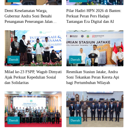
Demi Keselamatan Warga,
Pilar Hadiri HPN 2026 di Banten:
Gubernur Andra Soni Benahi
Perkuat Peran Pers Hadapi
Penanganan Penerangan Jalan
Tantangan Era Digital dan AI
Nasional di Banten
Daerah
Daerah
Milad ke-23 FSPP, Wagub Dimyati
Resmikan Stasiun Jatake, Andra
Ajak Perkuat Kepedulian Sosial
Soni Tekankan Peran Kereta Api
dan Solidaritas
bagi Pertumbuhan Wilayah
Daerah
Daerah