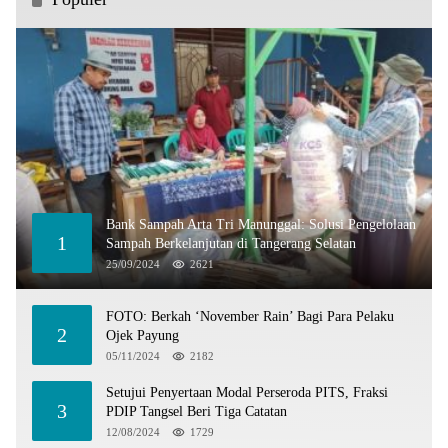
Bank Sampah Arta Tri Manunggal: Solusi Pengelolaan
1
Sampah Berkelanjutan di Tangerang Selatan
25/09/2024
2621
FOTO: Berkah ‘November Rain’ Bagi Para Pelaku
2
Ojek Payung
05/11/2024
2182
Setujui Penyertaan Modal Perseroda PITS, Fraksi
3
PDIP Tangsel Beri Tiga Catatan
12/08/2024
1729