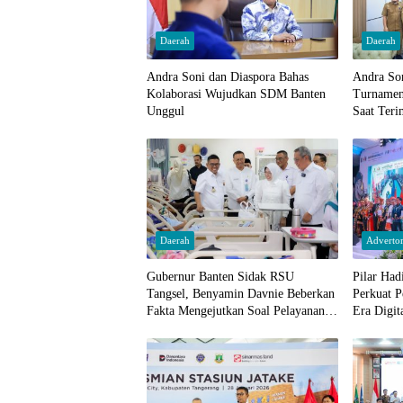
Daerah
Daerah
Andra Soni dan Diaspora Bahas
Andra Son
Kolaborasi Wujudkan SDM Banten
Turnamen
Unggul
Saat Ter
Daerah
Advertor
Gubernur Banten Sidak RSU
Pilar Had
Tangsel, Benyamin Davnie Beberkan
Perkuat P
Fakta Mengejutkan Soal Pelayanan
Era Digit
Kesehatan!