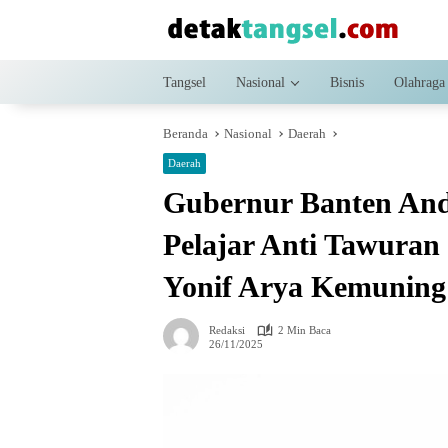
Langsung
ke
konten
Tangsel
Nasional
Bisnis
Olahraga
Beranda
Nasional
Daerah
Daerah
Gubernur Banten And
Pelajar Anti Tawuran
Yonif Arya Kemuning
Redaksi
2 Min Baca
26/11/2025