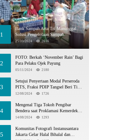
Bank Sampah Arta Tri Manunggal:
1
Solusi Pengelolaan Sampah
Berkelanjutan di Tangerang Selatan
25/09/2024
2616
FOTO: Berkah ‘November Rain’ Bagi
2
Para Pelaku Ojek Payung
05/11/2024
2180
Setujui Penyertaan Modal Perseroda
3
PITS, Fraksi PDIP Tangsel Beri Tiga
Catatan
12/08/2024
1726
Mengenal Tiga Tokoh Pengibar
4
Bendera saat Proklamasi Kemerdekaan
1945
14/08/2024
1293
Komunitas Fotografi Instanusantara
5
Jakarta Gelar Halal Bihalal dan