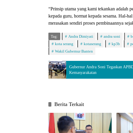
“Prinsip utama yang kami tekankan adalah p
kepada guru, hormat kepada sesama. Hal-hal 
merasakan sendiri proses pembinaannya sejak
Tag:
Andra Dimiyati
andra soni
b
kota serang
kotaserang
kp3b
p
Wakil Gubernur Banten
Gubernur Andra Soni Tegaskan APBD
Kemasyarakatan
Berita Terkait