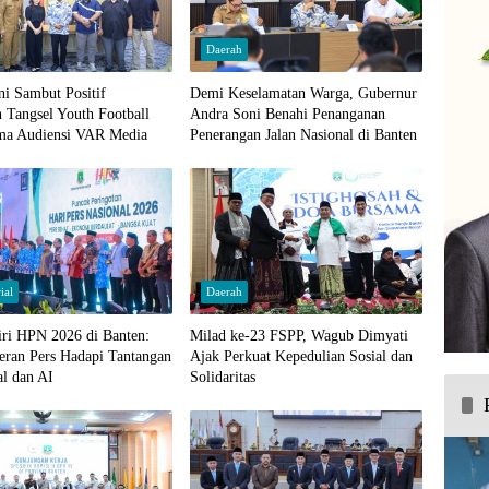
Daerah
i Sambut Positif
Demi Keselamatan Warga, Gubernur
 Tangsel Youth Football
Andra Soni Benahi Penanganan
ima Audiensi VAR Media
Penerangan Jalan Nasional di Banten
ial
Daerah
iri HPN 2026 di Banten:
Milad ke-23 FSPP, Wagub Dimyati
eran Pers Hadapi Tantangan
Ajak Perkuat Kepedulian Sosial dan
al dan AI
Solidaritas