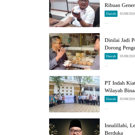
Ribuan Gener
Daerah
05/08/202
…
Dinilai Jadi
Dorong Penge
Daerah
05/08/202
…
PT Indah Kia
Wilayah Bina
Daerah
05/08/202
…
Innalillahi, 
Berduka