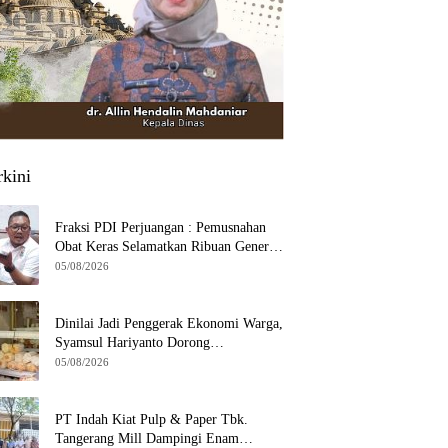
rkini
Fraksi PDI Perjuangan : Pemusnahan
Obat Keras Selamatkan Ribuan Generasi
Muda Tangsel
05/08/2026
Dinilai Jadi Penggerak Ekonomi Warga,
Syamsul Hariyanto Dorong
Pengembangan Budidaya Jamur Crispy
05/08/2026
di Serpong
PT Indah Kiat Pulp & Paper Tbk.
Tangerang Mill Dampingi Enam