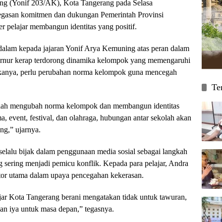
ng (Yonif 203/AK), Kota Tangerang pada Selasa
negasan komitmen dan dukungan Pemerintah Provinsi
 pelajar membangun identitas yang positif.
alam kepada jajaran Yonif Arya Kemuning atas peran dalam
ernur kerap terdorong dinamika kelompok yang memengaruhi
Makanya, perlu perubahan norma kelompok guna mencegah
Te
dalah mengubah norma kelompok dan membangun identitas
ma, event, festival, dan olahraga, hubungan antar sekolah akan
ng,” ujarnya.
lalu bijak dalam penggunaan media sosial sebagai langkah
sering menjadi pemicu konflik. Kepada para pelajar, Andra
or utama dalam upaya pencegahan kekerasan.
jar Kota Tangerang berani mengatakan tidak untuk tawuran,
dan iya untuk masa depan,” tegasnya.