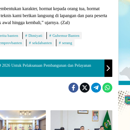
embentukan karakter, hormat kepada orang tua, hormat
teknis kami berikan langsung di lapangan dan para peserta
 awal hingga kembali,” ujarnya. (Zal)
erita banten
Dimiyati
Gubernur Banten
emprovbanten
sekdabanten
serang
 2026 Untuk Pelaksanaan Pembangunan dan Pelayanan