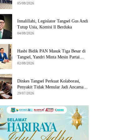
Wilayah Binaan
05/08/2026
Innalillahi, Legislator Tangsel Gus Andi
Tutup Usia, Komisi ll Berduka
04/08/2026
Hasbi Bidik PAN Masuk Tiga Besar di
Tangsel, Yandri Minta Mesin Partai
Bergerak
02/08/2026
Dinkes Tangsel Perkuat Kolaborasi,
Penyakit Tidak Menular Jadi Ancaman
Utama
29/07/2026