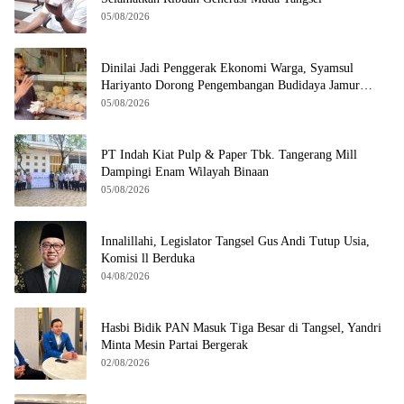
05/08/2026
Dinilai Jadi Penggerak Ekonomi Warga, Syamsul
Hariyanto Dorong Pengembangan Budidaya Jamur
Crispy di Serpong
05/08/2026
PT Indah Kiat Pulp & Paper Tbk. Tangerang Mill
Dampingi Enam Wilayah Binaan
05/08/2026
Innalillahi, Legislator Tangsel Gus Andi Tutup Usia,
Komisi ll Berduka
04/08/2026
Hasbi Bidik PAN Masuk Tiga Besar di Tangsel, Yandri
Minta Mesin Partai Bergerak
02/08/2026