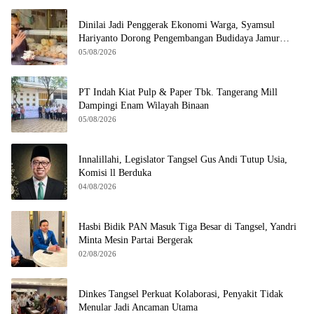
Dinilai Jadi Penggerak Ekonomi Warga, Syamsul
Hariyanto Dorong Pengembangan Budidaya Jamur
Crispy di Serpong
05/08/2026
PT Indah Kiat Pulp & Paper Tbk. Tangerang Mill
Dampingi Enam Wilayah Binaan
05/08/2026
Innalillahi, Legislator Tangsel Gus Andi Tutup Usia,
Komisi ll Berduka
04/08/2026
Hasbi Bidik PAN Masuk Tiga Besar di Tangsel, Yandri
Minta Mesin Partai Bergerak
02/08/2026
Dinkes Tangsel Perkuat Kolaborasi, Penyakit Tidak
Menular Jadi Ancaman Utama