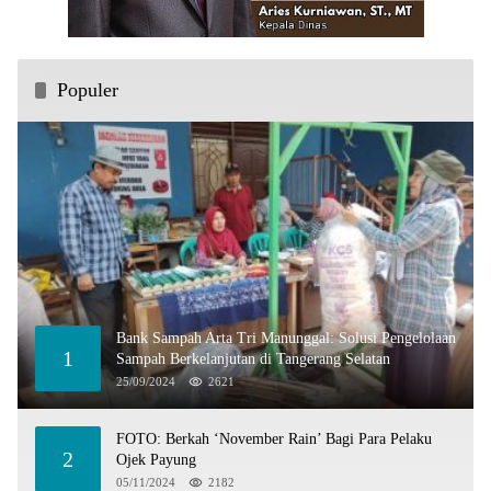
Populer
Bank Sampah Arta Tri Manunggal: Solusi Pengelolaan
1
Sampah Berkelanjutan di Tangerang Selatan
25/09/2024
2621
FOTO: Berkah ‘November Rain’ Bagi Para Pelaku
2
Ojek Payung
05/11/2024
2182