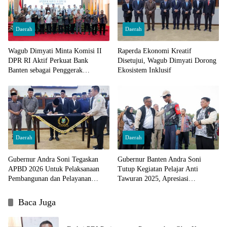
Daerah
Daerah
Wagub Dimyati Minta Komisi II
Raperda Ekonomi Kreatif
DPR RI Aktif Perkuat Bank
Disetujui, Wagub Dimyati Dorong
Banten sebagai Penggerak
Ekosistem Inklusif
Ekonomi
Daerah
Daerah
Gubernur Andra Soni Tegaskan
Gubernur Banten Andra Soni
APBD 2026 Untuk Pelaksanaan
Tutup Kegiatan Pelajar Anti
Pembangunan dan Pelayanan
Tawuran 2025, Apresiasi
Kemasyarakatan
Pembinaan Yonif Arya Kemuning
Baca Juga