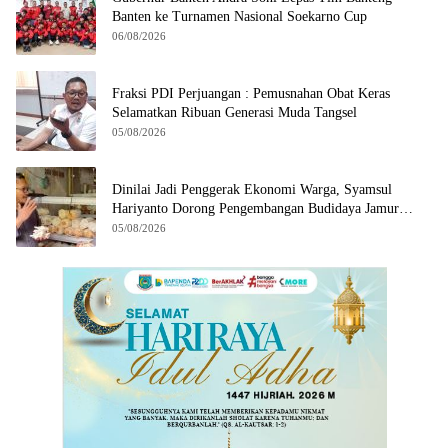
Banten ke Turnamen Nasional Soekarno Cup
06/08/2026
Fraksi PDI Perjuangan : Pemusnahan Obat Keras
Selamatkan Ribuan Generasi Muda Tangsel
05/08/2026
Dinilai Jadi Penggerak Ekonomi Warga, Syamsul
Hariyanto Dorong Pengembangan Budidaya Jamur
Crispy di Serpong
05/08/2026