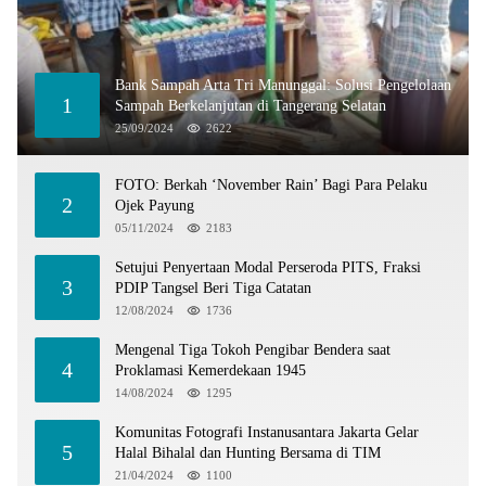
Bank Sampah Arta Tri Manunggal: Solusi Pengelolaan
1
Sampah Berkelanjutan di Tangerang Selatan
25/09/2024
2622
FOTO: Berkah ‘November Rain’ Bagi Para Pelaku
2
Ojek Payung
05/11/2024
2183
Setujui Penyertaan Modal Perseroda PITS, Fraksi
3
PDIP Tangsel Beri Tiga Catatan
12/08/2024
1736
Mengenal Tiga Tokoh Pengibar Bendera saat
4
Proklamasi Kemerdekaan 1945
14/08/2024
1295
Komunitas Fotografi Instanusantara Jakarta Gelar
5
Halal Bihalal dan Hunting Bersama di TIM
21/04/2024
1100