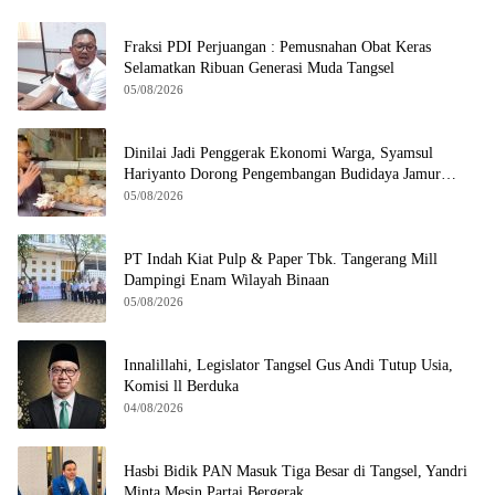
Fraksi PDI Perjuangan : Pemusnahan Obat Keras
Selamatkan Ribuan Generasi Muda Tangsel
05/08/2026
Dinilai Jadi Penggerak Ekonomi Warga, Syamsul
Hariyanto Dorong Pengembangan Budidaya Jamur
Crispy di Serpong
05/08/2026
PT Indah Kiat Pulp & Paper Tbk. Tangerang Mill
Dampingi Enam Wilayah Binaan
05/08/2026
Innalillahi, Legislator Tangsel Gus Andi Tutup Usia,
Komisi ll Berduka
04/08/2026
Hasbi Bidik PAN Masuk Tiga Besar di Tangsel, Yandri
Minta Mesin Partai Bergerak