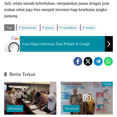
Jadi, selain meraih keberkahan, menjalankan puasa dengan pola
makan sehat juga bisa menjadi investasi bagi kesehatan jangka
panjang.
Tag:
Kesehatan
puasa
ramadhan
stroke
Cara Hapus Informasi Data Pribadi di Google
Berita Terkait
5 Foto
Advertorial
Advertorial