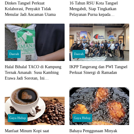
Dinkes Tangsel Perkuat
16 Tahun RSU Kota Tangsel
Kolaborasi, Penyakit Tidak
Mengabdi, Siap Tingkatkan
Menular Jadi Ancaman Utama
Pelayanan Purna kepada
Masyarakat
Daerah
Daerah
Halal Bihalal TACO di Kampung
IKPP Tangerang dan PWI Tangsel
Ternak Amanah: Susu Kambing
Perkuat Sinergi di Ramadan
Etawa Jadi Sorotan, Ini
Manfaatnya
Gaya Hidup
Gaya Hidup
Manfaat Minum Kopi saat
Bahaya Penggunaan Minyak