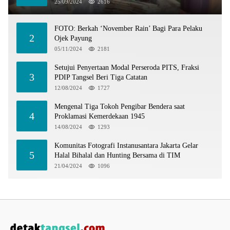
25/09/2024
2616
FOTO: Berkah ‘November Rain’ Bagi Para Pelaku
2
Ojek Payung
05/11/2024
2181
Setujui Penyertaan Modal Perseroda PITS, Fraksi
3
PDIP Tangsel Beri Tiga Catatan
12/08/2024
1727
Mengenal Tiga Tokoh Pengibar Bendera saat
4
Proklamasi Kemerdekaan 1945
14/08/2024
1293
Komunitas Fotografi Instanusantara Jakarta Gelar
5
Halal Bihalal dan Hunting Bersama di TIM
21/04/2024
1096