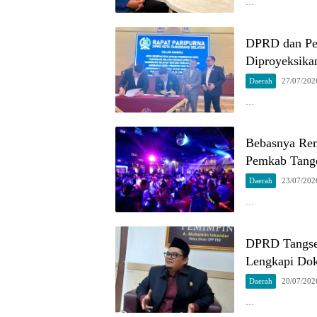
…
DPRD dan Pe
Diproyeksika
Daerah
27/07/202
…
Bebasnya Re
Pemkab Tang
Daerah
23/07/202
…
DPRD Tangsel
Lengkapi Do
Daerah
20/07/202
…