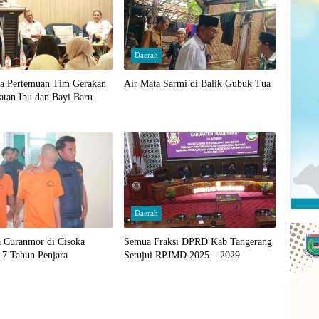
Daerah
ka Pertemuan Tim Gerakan
Air Mata Sarmi di Balik Gubuk Tua
atan Ibu dan Bayi Baru
Daerah
a Curanmor di Cisoka
Semua Fraksi DPRD Kab Tangerang
 7 Tahun Penjara
Setujui RPJMD 2025 – 2029