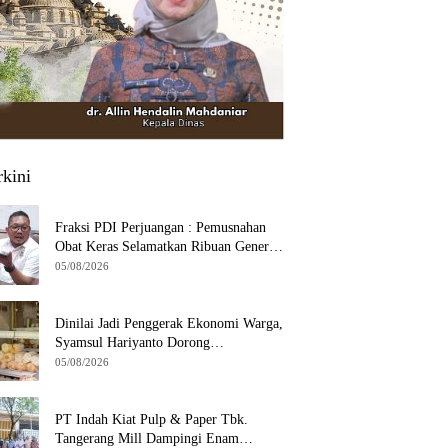
rkini
Fraksi PDI Perjuangan : Pemusnahan
Obat Keras Selamatkan Ribuan Generasi
Muda Tangsel
05/08/2026
Dinilai Jadi Penggerak Ekonomi Warga,
Syamsul Hariyanto Dorong
Pengembangan Budidaya Jamur Crispy
05/08/2026
di Serpong
PT Indah Kiat Pulp & Paper Tbk.
Tangerang Mill Dampingi Enam