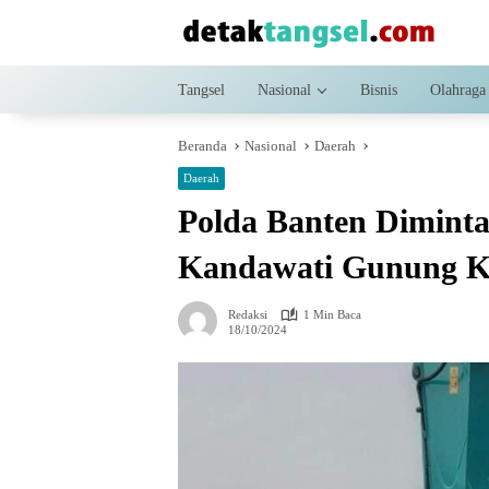
Langsung
ke
konten
Tangsel
Nasional
Bisnis
Olahraga
Beranda
Nasional
Daerah
Daerah
Polda Banten Diminta 
Kandawati Gunung K
Redaksi
1 Min Baca
18/10/2024