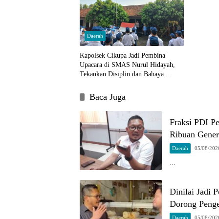
Daerah
Kapolsek Cikupa Jadi Pembina
Upacara di SMAS Nurul Hidayah,
Tekankan Disiplin dan Bahaya
Narkoba
Baca Juga
Fraksi PDI P
Ribuan Gener
Daerah
05/08/202
…
Dinilai Jadi
Dorong Penge
Daerah
05/08/202