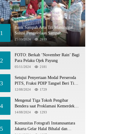
Bank Sampah Arta Tri Manunggal:
1
Solusi Pengelolaan Sampah
Berkelanjutan di Tangerang Selatan
25/09/2024
2619
FOTO: Berkah ‘November Rain’ Bagi
2
Para Pelaku Ojek Payung
05/11/2024
2181
Setujui Penyertaan Modal Perseroda
3
PITS, Fraksi PDIP Tangsel Beri Tiga
Catatan
12/08/2024
1729
Mengenal Tiga Tokoh Pengibar
4
Bendera saat Proklamasi Kemerdekaan
1945
14/08/2024
1293
Komunitas Fotografi Instanusantara
5
Jakarta Gelar Halal Bihalal dan