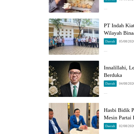
…
PT Indah Kia
Wilayah Bina
Daerah
05/08/202
…
Innalillahi, 
Berduka
Daerah
04/08/202
…
Hasbi Bidik 
Mesin Partai 
Daerah
02/08/202