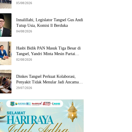
Wilayah Binaan
05/08/2026
Innalillahi, Legislator Tangsel Gus Andi
Tutup Usia, Komisi ll Berduka
04/08/2026
Hasbi Bidik PAN Masuk Tiga Besar di
Tangsel, Yandri Minta Mesin Partai
Bergerak
02/08/2026
Dinkes Tangsel Perkuat Kolaborasi,
Penyakit Tidak Menular Jadi Ancaman
Utama
29/07/2026