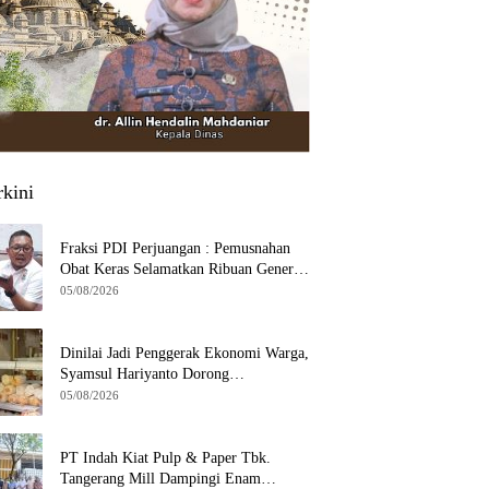
rkini
Fraksi PDI Perjuangan : Pemusnahan
Obat Keras Selamatkan Ribuan Generasi
Muda Tangsel
05/08/2026
Dinilai Jadi Penggerak Ekonomi Warga,
Syamsul Hariyanto Dorong
Pengembangan Budidaya Jamur Crispy
05/08/2026
di Serpong
PT Indah Kiat Pulp & Paper Tbk.
Tangerang Mill Dampingi Enam