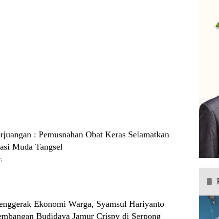
Berbasis Digital
erjuangan : Pemusnahan Obat Keras Selamatkan
asi Muda Tangsel
6
 Penggerak Ekonomi Warga, Syamsul Hariyanto
mbangan Budidaya Jamur Crispy di Serpong