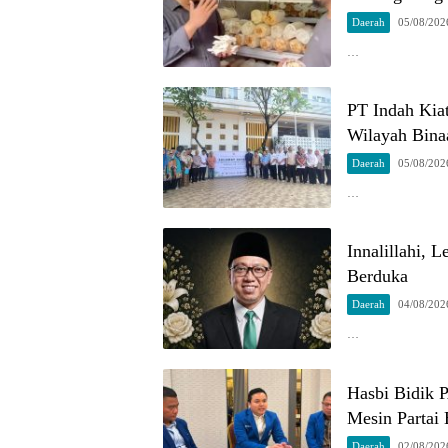
Daerah
05/08/202
…
PT Indah Kia
Wilayah Bina
Daerah
05/08/202
…
Innalillahi, 
Berduka
Daerah
04/08/202
…
Hasbi Bidik 
Mesin Partai 
Daerah
02/08/202