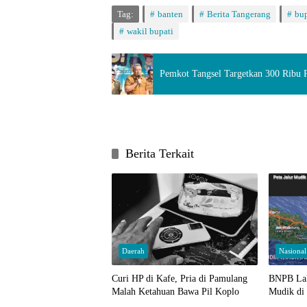
Tag:
banten
Berita Tangerang
bup
wakil bupati
Pemkot Tangsel Targetkan 300 Ribu Pe
Berita Terkait
Daerah
Nasional
Curi HP di Kafe, Pria di Pamulang
BNPB Lak
Malah Ketahuan Bawa Pil Koplo
Mudik di