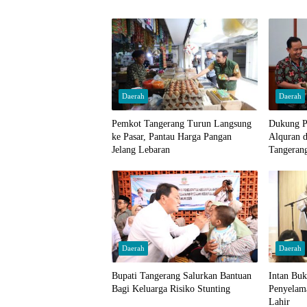
Daerah
Daerah
Pemkot Tangerang Turun Langsung
Dukung P
ke Pasar, Pantau Harga Pangan
Alquran d
Jelang Lebaran
Tangeran
Wali Kota
Daerah
Daerah
Bupati Tangerang Salurkan Bantuan
Intan Bu
Bagi Keluarga Risiko Stunting
Penyelam
Lahir