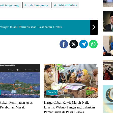
ati tangerang
Kab Tangerang
TANGERANG
lajar Jalani Pemeriksaan Kesehatan Gratis
Daerah
ukan Peninjauan Arus
Harga Cabai Rawit Merah Naik
 Pelabuhan Merak
Drastis, Wabup Tangerang Lakukan
Pemantauan di Pasar Cisoka