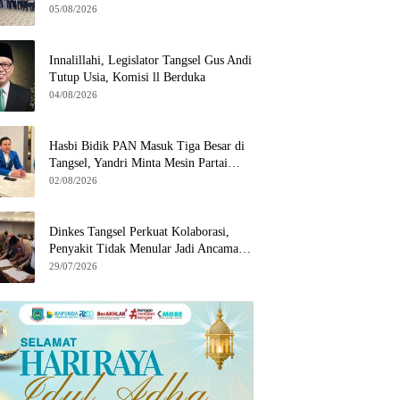
Wilayah Binaan
05/08/2026
Innalillahi, Legislator Tangsel Gus Andi
Tutup Usia, Komisi ll Berduka
04/08/2026
Hasbi Bidik PAN Masuk Tiga Besar di
Tangsel, Yandri Minta Mesin Partai
Bergerak
02/08/2026
Dinkes Tangsel Perkuat Kolaborasi,
Penyakit Tidak Menular Jadi Ancaman
Utama
29/07/2026