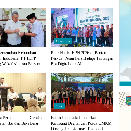
Advertorial
emenuhan Kebutuhan
Pilar Hadiri HPN 2026 di Banten:
i Indonesia, PT IKPP
Perkuat Peran Pers Hadapi Tantangan
g Wakaf Alquran Bersama
Era Digital dan AI
 Tangerang Selatan
Bisnis
ka Pertemuan Tim Gerakan
Kadin Indonesia Luncurkan
atan Ibu dan Bayi Baru
Kampung Digital dan Pojok UMKM,
Dorong Transformasi Ekonomi