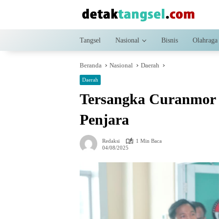
Langsung
ke
konten
Tangsel
Nasional
Bisnis
Olahraga
Beranda
Nasional
Daerah
Daerah
Tersangka Curanmor 
Penjara
Redaksi
1 Min Baca
04/08/2025