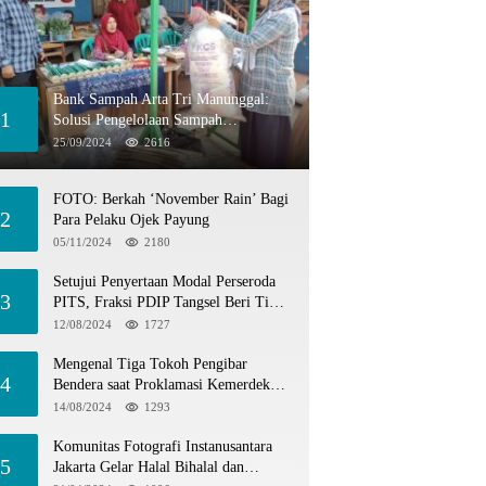
Bank Sampah Arta Tri Manunggal:
1
Solusi Pengelolaan Sampah
Berkelanjutan di Tangerang Selatan
25/09/2024
2616
FOTO: Berkah ‘November Rain’ Bagi
2
Para Pelaku Ojek Payung
05/11/2024
2180
Setujui Penyertaan Modal Perseroda
3
PITS, Fraksi PDIP Tangsel Beri Tiga
Catatan
12/08/2024
1727
Mengenal Tiga Tokoh Pengibar
4
Bendera saat Proklamasi Kemerdekaan
1945
14/08/2024
1293
Komunitas Fotografi Instanusantara
5
Jakarta Gelar Halal Bihalal dan