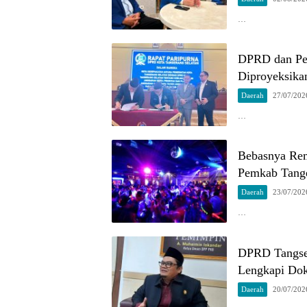
…
DPRD dan Pe
Diproyeksika
Daerah
27/07/202
…
Bebasnya Re
Pemkab Tang
Daerah
23/07/202
…
DPRD Tangsel
Lengkapi Do
Daerah
20/07/202