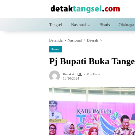
Langsung
ke
konten
Tangsel
Nasional
Bisnis
Olahraga
Beranda
Nasional
Daerah
Daerah
Pj Bupati Buka Tang
Redaksi
2 Min Baca
18/10/2024