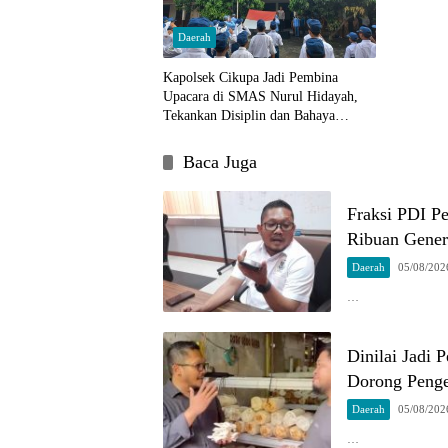
Daerah
Kapolsek Cikupa Jadi Pembina
Upacara di SMAS Nurul Hidayah,
Tekankan Disiplin dan Bahaya
Narkoba
Baca Juga
Fraksi PDI P
Ribuan Gener
Daerah
05/08/202
…
Dinilai Jadi
Dorong Penge
Daerah
05/08/202
…