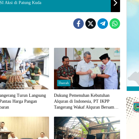
SI Aksi di Patung Kuda
Daerah
angerang Turun Langsung
Dukung Pemenuhan Kebutuhan
 Pantau Harga Pangan
Alquran di Indonesia, PT IKPP
baran
Tangerang Wakaf Alquran Bersama
Wali Kota Tangerang Selatan