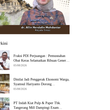
rkini
Fraksi PDI Perjuangan : Pemusnahan
Obat Keras Selamatkan Ribuan Generasi
Muda Tangsel
05/08/2026
Dinilai Jadi Penggerak Ekonomi Warga,
Syamsul Hariyanto Dorong
Pengembangan Budidaya Jamur Crispy
05/08/2026
di Serpong
PT Indah Kiat Pulp & Paper Tbk.
Tangerang Mill Dampingi Enam