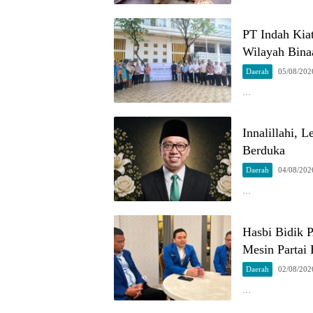
PT Indah Kia
Wilayah Bina
Daerah
05/08/202
…
Innalillahi, 
Berduka
Daerah
04/08/202
…
Hasbi Bidik 
Mesin Partai 
Daerah
02/08/202
…