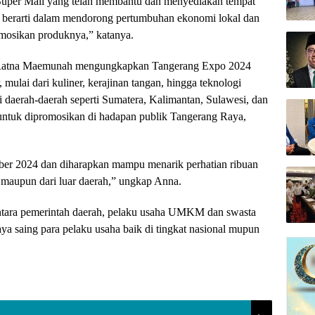
 Super Mall yang telah membantu dan menyediakan tempat
 berarti dalam mendorong pertumbuhan ekonomi lokal dan
osikan produknya,” katanya.
Ratna Maemunah mengungkapkan Tangerang Expo 2024
, mulai dari kuliner, kerajinan tangan, hingga teknologi
i daerah-daerah seperti Sumatera, Kalimantan, Sulawesi, dan
tuk dipromosikan di hadapan publik Tangerang Raya,
ober 2024 dan diharapkan mampu menarik perhatian ribuan
 maupun dari luar daerah,” ungkap Anna.
 antara pemerintah daerah, pelaku usaha UMKM dan swasta
a saing para pelaku usaha baik di tingkat nasional mupun