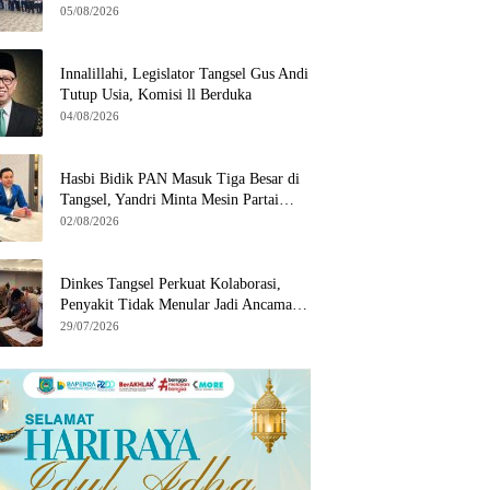
Wilayah Binaan
05/08/2026
Innalillahi, Legislator Tangsel Gus Andi
Tutup Usia, Komisi ll Berduka
04/08/2026
Hasbi Bidik PAN Masuk Tiga Besar di
Tangsel, Yandri Minta Mesin Partai
Bergerak
02/08/2026
Dinkes Tangsel Perkuat Kolaborasi,
Penyakit Tidak Menular Jadi Ancaman
Utama
29/07/2026