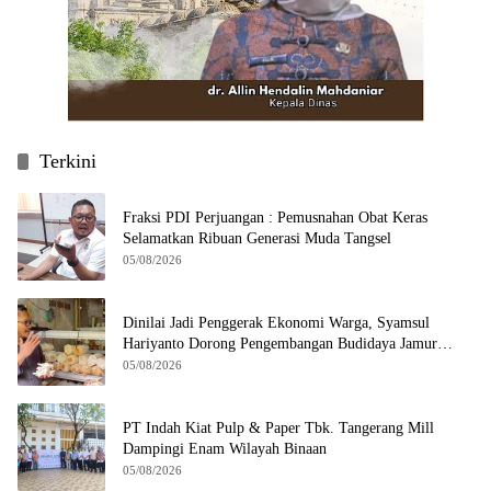
Terkini
Fraksi PDI Perjuangan : Pemusnahan Obat Keras
Selamatkan Ribuan Generasi Muda Tangsel
05/08/2026
Dinilai Jadi Penggerak Ekonomi Warga, Syamsul
Hariyanto Dorong Pengembangan Budidaya Jamur
Crispy di Serpong
05/08/2026
PT Indah Kiat Pulp & Paper Tbk. Tangerang Mill
Dampingi Enam Wilayah Binaan
05/08/2026