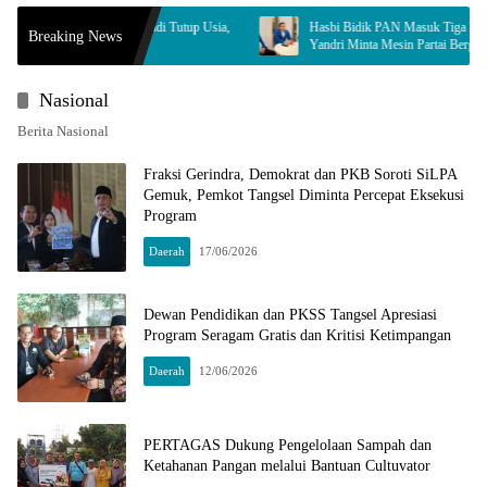
gsel Gus Andi Tutup Usia,
Hasbi Bidik PAN Masuk Tiga Besar di Tangsel,
Breaking News
Yandri Minta Mesin Partai Bergerak
Nasional
Berita Nasional
Fraksi Gerindra, Demokrat dan PKB Soroti SiLPA
Gemuk, Pemkot Tangsel Diminta Percepat Eksekusi
Program
Daerah
17/06/2026
Dewan Pendidikan dan PKSS Tangsel Apresiasi
Program Seragam Gratis dan Kritisi Ketimpangan
Daerah
12/06/2026
PERTAGAS Dukung Pengelolaan Sampah dan
Ketahanan Pangan melalui Bantuan Cultuvator