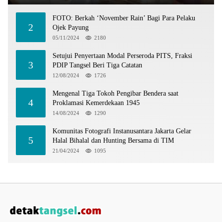
FOTO: Berkah ‘November Rain’ Bagi Para Pelaku
2
Ojek Payung
05/11/2024
2180
Setujui Penyertaan Modal Perseroda PITS, Fraksi
3
PDIP Tangsel Beri Tiga Catatan
12/08/2024
1726
Mengenal Tiga Tokoh Pengibar Bendera saat
4
Proklamasi Kemerdekaan 1945
14/08/2024
1290
Komunitas Fotografi Instanusantara Jakarta Gelar
5
Halal Bihalal dan Hunting Bersama di TIM
21/04/2024
1095