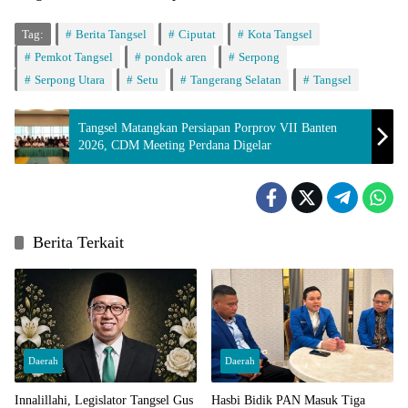
Tag:
Berita Tangsel
Ciputat
Kota Tangsel
Pemkot Tangsel
pondok aren
Serpong
Serpong Utara
Setu
Tangerang Selatan
Tangsel
Tangsel Matangkan Persiapan Porprov VII Banten
2026, CDM Meeting Perdana Digelar
Berita Terkait
Daerah
Daerah
Innalillahi, Legislator Tangsel Gus
Hasbi Bidik PAN Masuk Tiga