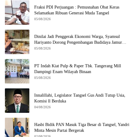
Fraksi PDI Perjuangan : Pemusnahan Obat Keras
Selamatkan Ribuan Generasi Muda Tangsel
05/08/2026
Dinilai Jadi Penggerak Ekonomi Warga, Syamsul
Hariyanto Dorong Pengembangan Budidaya Jamur
Crispy di Serpong
05/08/2026
PT Indah Kiat Pulp & Paper Tbk. Tangerang Mill
Dampingi Enam Wilayah Binaan
05/08/2026
Innalillahi, Legislator Tangsel Gus Andi Tutup Usia,
Komisi ll Berduka
04/08/2026
Hasbi Bidik PAN Masuk Tiga Besar di Tangsel, Yandri
Minta Mesin Partai Bergerak
02/08/2026