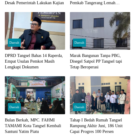
Desak Pemerintah Lakukan Kajian
Pemkab Tangerang Lemah
Pengawasan
Daerah
Daerah
DPRD Tangsel Bahas 14 Raperda,
Marak Bangunan Tanpa PBG,
Empat Usulan Pemkot Masih
Disegel Satpol PP Tangsel tapi
Lengkapi Dokumen
Tetap Beroperasi
Daerah
Daerah
Bulan Berkah, MPC. FAHMI
Tahap I Bedah Rumah Tangsel
TAMAMI Kota Tangsel Kembali
Rampung Akhir Juni, 186 Unit
Santuni Yatim Piatu
Capai Progres 100 Persen