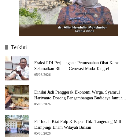
Terkini
Fraksi PDI Perjuangan : Pemusnahan Obat Keras
Selamatkan Ribuan Generasi Muda Tangsel
05/08/2026
Dinilai Jadi Penggerak Ekonomi Warga, Syamsul
Hariyanto Dorong Pengembangan Budidaya Jamur
Crispy di Serpong
05/08/2026
PT Indah Kiat Pulp & Paper Tbk. Tangerang Mill
Dampingi Enam Wilayah Binaan
05/08/2026