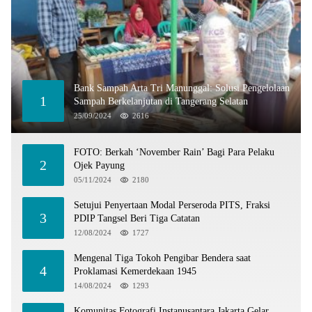
Bank Sampah Arta Tri Manunggal: Solusi Pengelolaan
1
Sampah Berkelanjutan di Tangerang Selatan
25/09/2024
2616
FOTO: Berkah ‘November Rain’ Bagi Para Pelaku
2
Ojek Payung
05/11/2024
2180
Setujui Penyertaan Modal Perseroda PITS, Fraksi
3
PDIP Tangsel Beri Tiga Catatan
12/08/2024
1727
Mengenal Tiga Tokoh Pengibar Bendera saat
4
Proklamasi Kemerdekaan 1945
14/08/2024
1293
Komunitas Fotografi Instanusantara Jakarta Gelar