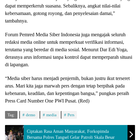
dapat memperkeruh suasana. Sebaliknya, angkat nilai-nilai
kebersamaan, gotong royong, dan penyelesaian damai,”
tambahnya.
Forum Pemred Media Siber Indonesia juga mengajak seluruh
redaksi media online untuk memperkuat verifikasi informasi,
terutama yang beredar di media sosial. Menurut Dar Edi Yoga,
derasnya arus informasi tanpa kontrol dapat memperparah situasi
di lapangan.
“Media siber harus menjadi penjernih, bukan justru ikut terseret
arus. Mari kita jaga marwah pers dengan tetap berpihak pada
kebenaran, keadilan, dan kepentingan bangsa,” pungkas peraih
Press Card Number One PWI Pusat. (Red)
Tag:
demo
media
Pers
Ciptakan Rasa Aman Masyarakat, Forkopimda
Bersama Polres Tangsel Gelar Patroli Skala Besar