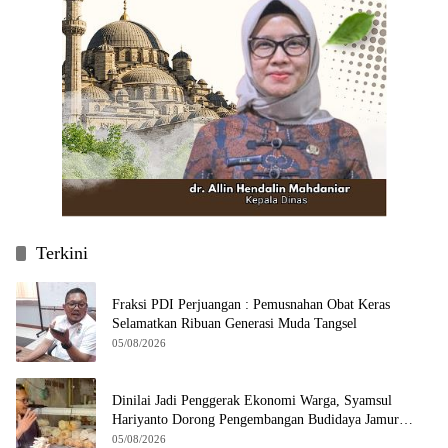
Terkini
Fraksi PDI Perjuangan : Pemusnahan Obat Keras
Selamatkan Ribuan Generasi Muda Tangsel
05/08/2026
Dinilai Jadi Penggerak Ekonomi Warga, Syamsul
Hariyanto Dorong Pengembangan Budidaya Jamur
Crispy di Serpong
05/08/2026