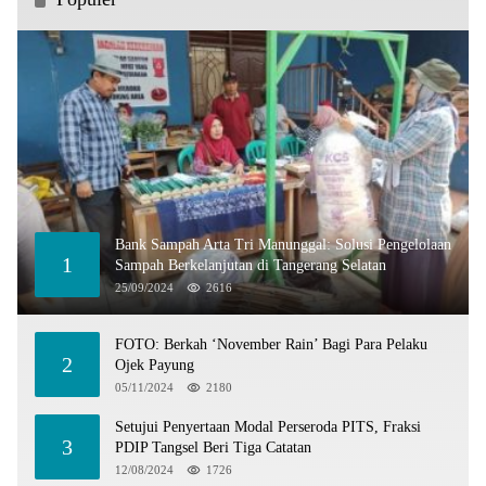
Bank Sampah Arta Tri Manunggal: Solusi Pengelolaan
1
Sampah Berkelanjutan di Tangerang Selatan
25/09/2024
2616
FOTO: Berkah ‘November Rain’ Bagi Para Pelaku
2
Ojek Payung
05/11/2024
2180
Setujui Penyertaan Modal Perseroda PITS, Fraksi
3
PDIP Tangsel Beri Tiga Catatan
12/08/2024
1726