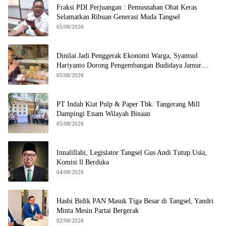
Fraksi PDI Perjuangan : Pemusnahan Obat Keras
Selamatkan Ribuan Generasi Muda Tangsel
05/08/2026
Dinilai Jadi Penggerak Ekonomi Warga, Syamsul
Hariyanto Dorong Pengembangan Budidaya Jamur
Crispy di Serpong
05/08/2026
PT Indah Kiat Pulp & Paper Tbk. Tangerang Mill
Dampingi Enam Wilayah Binaan
05/08/2026
Innalillahi, Legislator Tangsel Gus Andi Tutup Usia,
Komisi ll Berduka
04/08/2026
Hasbi Bidik PAN Masuk Tiga Besar di Tangsel, Yandri
Minta Mesin Partai Bergerak
02/08/2026