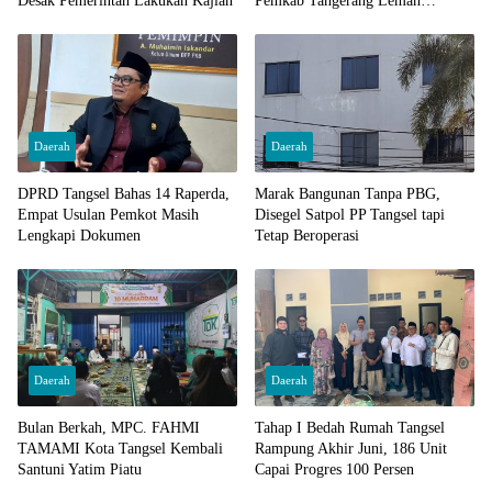
Desak Pemerintah Lakukan Kajian
Pemkab Tangerang Lemah
Pengawasan
Daerah
Daerah
DPRD Tangsel Bahas 14 Raperda,
Marak Bangunan Tanpa PBG,
Empat Usulan Pemkot Masih
Disegel Satpol PP Tangsel tapi
Lengkapi Dokumen
Tetap Beroperasi
Daerah
Daerah
Bulan Berkah, MPC. FAHMI
Tahap I Bedah Rumah Tangsel
TAMAMI Kota Tangsel Kembali
Rampung Akhir Juni, 186 Unit
Santuni Yatim Piatu
Capai Progres 100 Persen