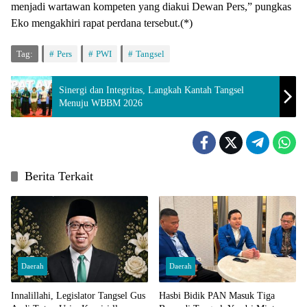
menjadi wartawan kompeten yang diakui Dewan Pers,” pungkas
Eko mengakhiri rapat perdana tersebut.(*)
Tag:
Pers
PWI
Tangsel
Sinergi dan Integritas, Langkah Kantah Tangsel
Menuju WBBM 2026
Berita Terkait
Daerah
Daerah
Innalillahi, Legislator Tangsel Gus
Hasbi Bidik PAN Masuk Tiga