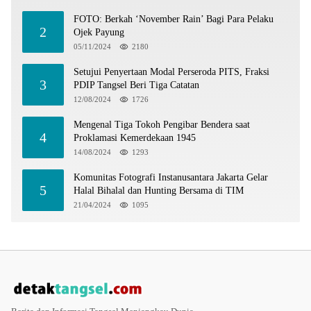
FOTO: Berkah ‘November Rain’ Bagi Para Pelaku
2
Ojek Payung
05/11/2024
2180
Setujui Penyertaan Modal Perseroda PITS, Fraksi
3
PDIP Tangsel Beri Tiga Catatan
12/08/2024
1726
Mengenal Tiga Tokoh Pengibar Bendera saat
4
Proklamasi Kemerdekaan 1945
14/08/2024
1293
Komunitas Fotografi Instanusantara Jakarta Gelar
5
Halal Bihalal dan Hunting Bersama di TIM
21/04/2024
1095