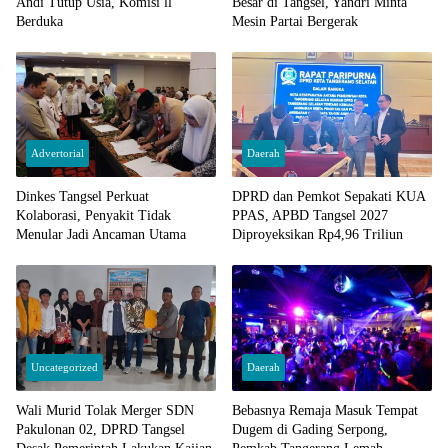
Andi Tutup Usia, Komisi ll
Besar di Tangsel, Yandri Minta
Berduka
Mesin Partai Bergerak
Advertorial
Daerah
Dinkes Tangsel Perkuat
DPRD dan Pemkot Sepakati KUA
Kolaborasi, Penyakit Tidak
PPAS, APBD Tangsel 2027
Menular Jadi Ancaman Utama
Diproyeksikan Rp4,96 Triliun
Uncategorized
Daerah
Wali Murid Tolak Merger SDN
Bebasnya Remaja Masuk Tempat
Pakulonan 02, DPRD Tangsel
Dugem di Gading Serpong,