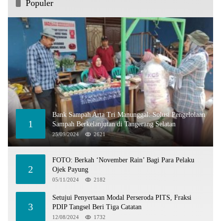
Populer
Bank Sampah Arta Tri Manunggal: Solusi Pengelolaan
1
Sampah Berkelanjutan di Tangerang Selatan
25/09/2024
2621
FOTO: Berkah ‘November Rain’ Bagi Para Pelaku
2
Ojek Payung
05/11/2024
2182
Setujui Penyertaan Modal Perseroda PITS, Fraksi
3
PDIP Tangsel Beri Tiga Catatan
12/08/2024
1732