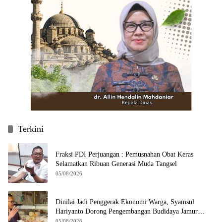
Terkini
Fraksi PDI Perjuangan : Pemusnahan Obat Keras
Selamatkan Ribuan Generasi Muda Tangsel
05/08/2026
Dinilai Jadi Penggerak Ekonomi Warga, Syamsul
Hariyanto Dorong Pengembangan Budidaya Jamur
Crispy di Serpong
05/08/2026