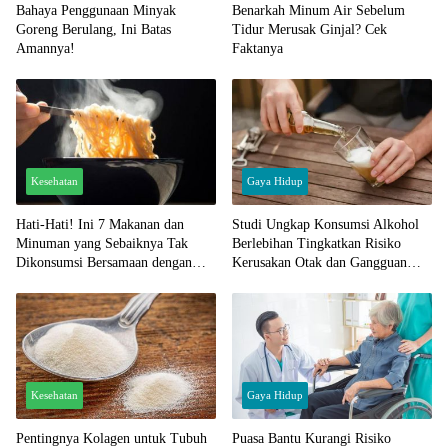
Bahaya Penggunaan Minyak
Benarkah Minum Air Sebelum
Goreng Berulang, Ini Batas
Tidur Merusak Ginjal? Cek
Amannya!
Faktanya
Kesehatan
Gaya Hidup
Hati-Hati! Ini 7 Makanan dan
Studi Ungkap Konsumsi Alkohol
Minuman yang Sebaiknya Tak
Berlebihan Tingkatkan Risiko
Dikonsumsi Bersamaan dengan
Kerusakan Otak dan Gangguan
Mie Instan
Memori
Kesehatan
Gaya Hidup
Pentingnya Kolagen untuk Tubuh
Puasa Bantu Kurangi Risiko