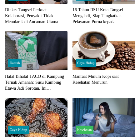
Dinkes Tangsel Perkuat
16 Tahun RSU Kota Tangsel
Kolaborasi, Penyakit Tidak
Mengabdi, Siap Tingkatkan
Menular Jadi Ancaman Utama
Pelayanan Purna kepada
Masyarakat
Daerah
Gaya Hidup
Halal Bihalal TACO di Kampung
Manfaat Minum Kopi saat
Ternak Amanah: Susu Kambing
Kesehatan Menurun
Etawa Jadi Sorotan, Ini
Manfaatnya
Gaya Hidup
Kesehatan