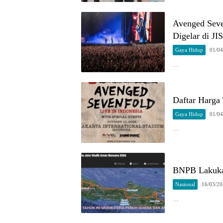
Avenged Seve
Digelar di JI
Gaya Hidup
01/04
…
Daftar Harga 
Gaya Hidup
01/04
…
BNPB Lakukan
Nasional
16/03/2
…