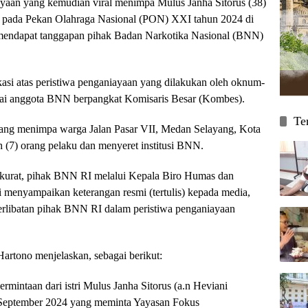
ayaan yang kemudian viral menimpa Mulus Janha Sitorus (38)
r pada Pekan Olahraga Nasional (PON) XXI tahun 2024 di
 mendapat tanggapan pihak Badan Narkotika Nasional (BNN)
ikasi atas peristiwa penganiayaan yang dilakukan oleh oknum-
ai anggota BNN berpangkat Komisaris Besar (Kombes).
Te
yang menimpa warga Jalan Pasar VII, Medan Selayang, Kota
h (7) orang pelaku dan menyeret institusi BNN.
kurat, pihak BNN RI melalui Kepala Biro Humas dan
i menyampaikan keterangan resmi (tertulis) kepada media,
terlibatan pihak BNN RI dalam peristiwa penganiayaan
artono menjelaskan, sebagai berikut:
rmintaan dari istri Mulus Janha Sitorus (a.n Heviani
 September 2024 yang meminta Yayasan Fokus