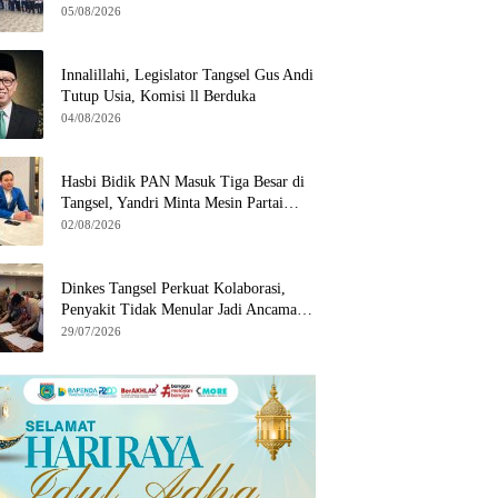
Wilayah Binaan
05/08/2026
Innalillahi, Legislator Tangsel Gus Andi
Tutup Usia, Komisi ll Berduka
04/08/2026
Hasbi Bidik PAN Masuk Tiga Besar di
Tangsel, Yandri Minta Mesin Partai
Bergerak
02/08/2026
Dinkes Tangsel Perkuat Kolaborasi,
Penyakit Tidak Menular Jadi Ancaman
Utama
29/07/2026