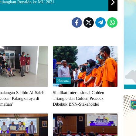
 Pulangkan Ronaldo ke MU 2021
Nasional
ualangan Salihin Al-Saleh
Sindikat Internasional Golden
cobar’ Palangkaraya di
Triangle dan Golden Peacock
ematian’
Dibekuk BNN-Stakeholder