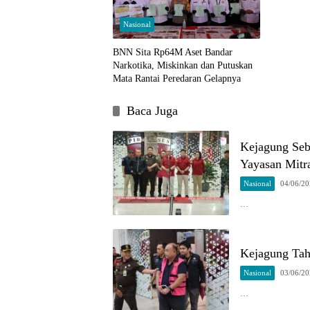
Nasional
BNN Sita Rp64M Aset Bandar
Narkotika, Miskinkan dan Putuskan
Mata Rantai Peredaran Gelapnya
Baca Juga
Kejagung Se
Yayasan Mit
Nasional
04/06/2
…
Kejagung Tah
Nasional
03/06/2
…