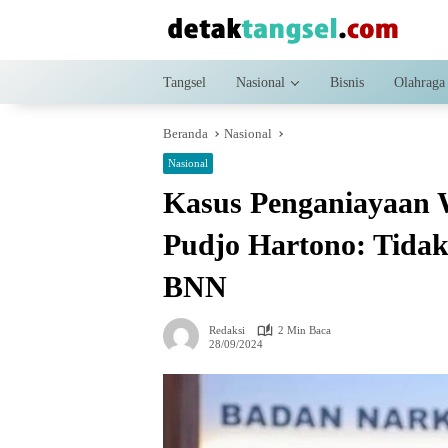
Langsung
ke
konten
Tangsel
Nasional
Bisnis
Olahraga
Beranda
Nasional
Nasional
Kasus Penganiayaan W
Pudjo Hartono: Tidak
BNN
Redaksi
2 Min Baca
28/09/2024