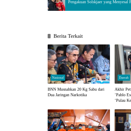
Pengakuan Solskjaer yang Menyesal
Berita Terkait
Nasional
Daerah
BNN Musnahkan 20 Kg Sabu dari
Akhir Pet
Dua Jaringan Narkotika
‘Pablo Es
‘Pulau K