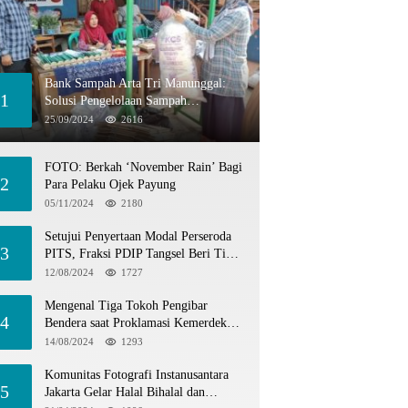
Bank Sampah Arta Tri Manunggal:
1
Solusi Pengelolaan Sampah
Berkelanjutan di Tangerang Selatan
25/09/2024
2616
FOTO: Berkah ‘November Rain’ Bagi
2
Para Pelaku Ojek Payung
05/11/2024
2180
Setujui Penyertaan Modal Perseroda
3
PITS, Fraksi PDIP Tangsel Beri Tiga
Catatan
12/08/2024
1727
Mengenal Tiga Tokoh Pengibar
4
Bendera saat Proklamasi Kemerdekaan
1945
14/08/2024
1293
Komunitas Fotografi Instanusantara
5
Jakarta Gelar Halal Bihalal dan