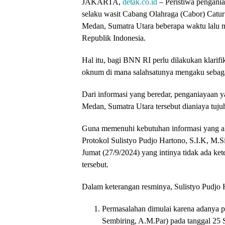
JAKARTA,
detak.co.id
– Peristiwa pengani
selaku wasit Cabang Olahraga (Cabor) Catu
Medan, Sumatra Utara beberapa waktu lalu
Republik Indonesia.
Hal itu, bagi BNN RI perlu dilakukan klarif
oknum di mana salahsatunya mengaku sebag
Dari informasi yang beredar, penganiayaan 
Medan, Sumatra Utara tersebut dianiaya tuju
Guna memenuhi kebutuhan informasi yang a
Protokol Sulistyo Pudjo Hartono, S.I.K, M.S
Jumat (27/9/2024) yang intinya tidak ada ke
tersebut.
Dalam keterangan resminya, Sulistyo Pudjo H
Permasalahan dimulai karena adanya pe
Sembiring, A.M.Par) pada tanggal 25