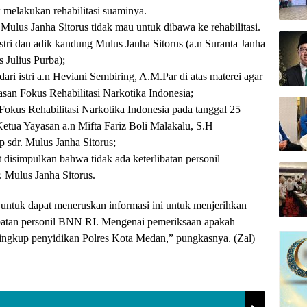
k melakukan rehabilitasi suaminya.
Mulus Janha Sitorus tidak mau untuk dibawa ke rehabilitasi.
istri dan adik kandung Mulus Janha Sitorus (a.n Suranta Janha
s Julius Purba);
ari istri a.n Heviani Sembiring, A.M.Par di atas materei agar
asan Fokus Rehabilitasi Narkotika Indonesia;
Fokus Rehabilitasi Narkotika Indonesia pada tanggal 25
etua Yayasan a.n Mifta Fariz Boli Malakalu, S.H
 sdr. Mulus Janha Sitorus;
at disimpulkan bahwa tidak ada keterlibatan personil
 Mulus Janha Sitorus.
untuk dapat meneruskan informasi ini untuk menjerihkan
ibatan personil BNN RI. Mengenai pemeriksaan apakah
 lingkup penyidikan Polres Kota Medan,” pungkasnya. (Zal)