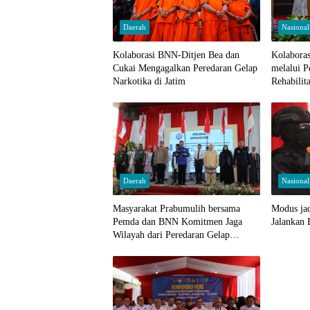
Daerah
Nasional
Kolaborasi BNN-Ditjen Bea dan
Kolabor
Cukai Mengagalkan Peredaran Gelap
melalui 
Narkotika di Jatim
Rehabilita
Narkoba
Daerah
Nasional
Masyarakat Prabumulih bersama
Modus ja
Pemda dan BNN Komitmen Jaga
Jalankan 
Wilayah dari Peredaran Gelap
Narkoba