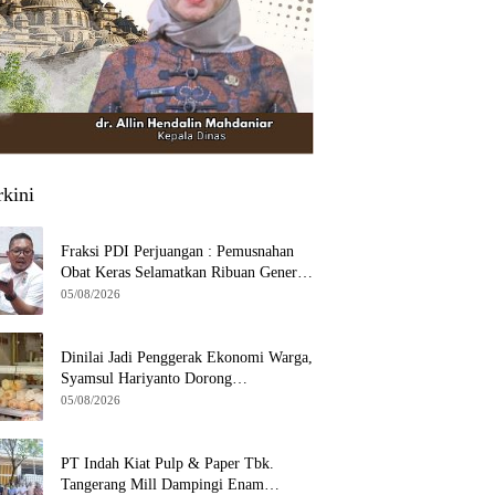
rkini
Fraksi PDI Perjuangan : Pemusnahan
Obat Keras Selamatkan Ribuan Generasi
Muda Tangsel
05/08/2026
Dinilai Jadi Penggerak Ekonomi Warga,
Syamsul Hariyanto Dorong
Pengembangan Budidaya Jamur Crispy
05/08/2026
di Serpong
PT Indah Kiat Pulp & Paper Tbk.
Tangerang Mill Dampingi Enam