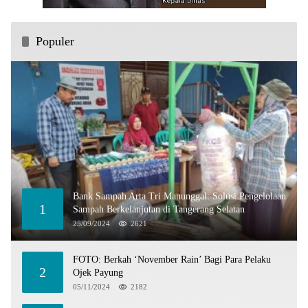
Populer
Bank Sampah Arta Tri Manunggal: Solusi Pengelolaan
1
Sampah Berkelanjutan di Tangerang Selatan
25/09/2024
2621
FOTO: Berkah ‘November Rain’ Bagi Para Pelaku
2
Ojek Payung
05/11/2024
2182