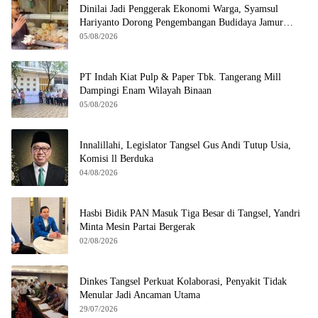
Dinilai Jadi Penggerak Ekonomi Warga, Syamsul
Hariyanto Dorong Pengembangan Budidaya Jamur
Crispy di Serpong
05/08/2026
PT Indah Kiat Pulp & Paper Tbk. Tangerang Mill
Dampingi Enam Wilayah Binaan
05/08/2026
Innalillahi, Legislator Tangsel Gus Andi Tutup Usia,
Komisi ll Berduka
04/08/2026
Hasbi Bidik PAN Masuk Tiga Besar di Tangsel, Yandri
Minta Mesin Partai Bergerak
02/08/2026
Dinkes Tangsel Perkuat Kolaborasi, Penyakit Tidak
Menular Jadi Ancaman Utama
29/07/2026