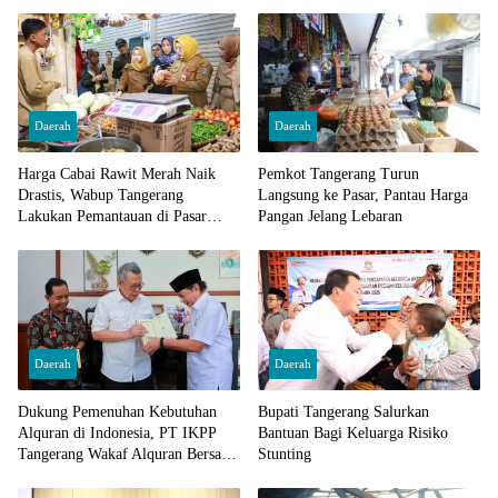
Daerah
Daerah
Harga Cabai Rawit Merah Naik
Pemkot Tangerang Turun
Drastis, Wabup Tangerang
Langsung ke Pasar, Pantau Harga
Lakukan Pemantauan di Pasar
Pangan Jelang Lebaran
Cisoka
Daerah
Daerah
Dukung Pemenuhan Kebutuhan
Bupati Tangerang Salurkan
Alquran di Indonesia, PT IKPP
Bantuan Bagi Keluarga Risiko
Tangerang Wakaf Alquran Bersama
Stunting
Wali Kota Tangerang Selatan