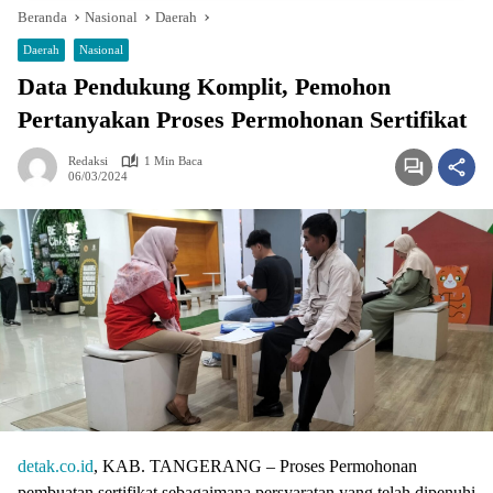
Beranda
Nasional
Daerah
Daerah
Nasional
Data Pendukung Komplit, Pemohon
Pertanyakan Proses Permohonan Sertifikat
Redaksi
1 Min Baca
06/03/2024
detak.co.id
, KAB. TANGERANG – Proses Permohonan
pembuatan sertifikat sebagaimana persyaratan yang telah dipenuhi