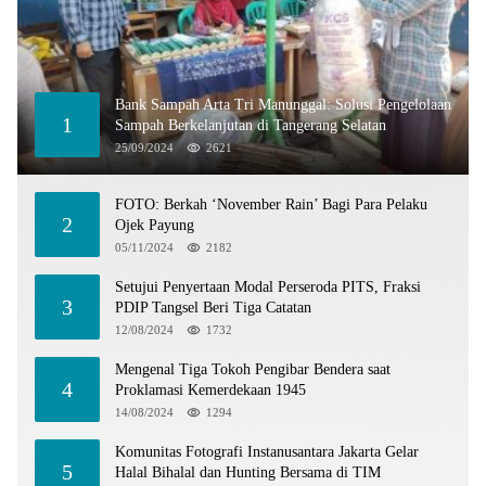
Bank Sampah Arta Tri Manunggal: Solusi Pengelolaan
1
Sampah Berkelanjutan di Tangerang Selatan
25/09/2024
2621
FOTO: Berkah ‘November Rain’ Bagi Para Pelaku
2
Ojek Payung
05/11/2024
2182
Setujui Penyertaan Modal Perseroda PITS, Fraksi
3
PDIP Tangsel Beri Tiga Catatan
12/08/2024
1732
Mengenal Tiga Tokoh Pengibar Bendera saat
4
Proklamasi Kemerdekaan 1945
14/08/2024
1294
Komunitas Fotografi Instanusantara Jakarta Gelar
5
Halal Bihalal dan Hunting Bersama di TIM