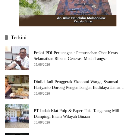
Terkini
Fraksi PDI Perjuangan : Pemusnahan Obat Keras
Selamatkan Ribuan Generasi Muda Tangsel
05/08/2026
Dinilai Jadi Penggerak Ekonomi Warga, Syamsul
Hariyanto Dorong Pengembangan Budidaya Jamur
Crispy di Serpong
05/08/2026
PT Indah Kiat Pulp & Paper Tbk. Tangerang Mill
Dampingi Enam Wilayah Binaan
05/08/2026