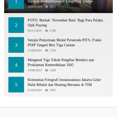
1
Sampah Berkelanjutan di Tangerang Selatan
25/09/2024
2615
FOTO: Berkah ‘November Rain’ Bagi Para Pelaku
2
Ojek Payung
05/11/2024
2180
Setujui Penyertaan Modal Perseroda PITS, Fraksi
3
PDIP Tangsel Beri Tiga Catatan
12/08/2024
1726
Mengenal Tiga Tokoh Pengibar Bendera saat
4
Proklamasi Kemerdekaan 1945
14/08/2024
1290
Komunitas Fotografi Instanusantara Jakarta Gelar
5
Halal Bihalal dan Hunting Bersama di TIM
21/04/2024
1095