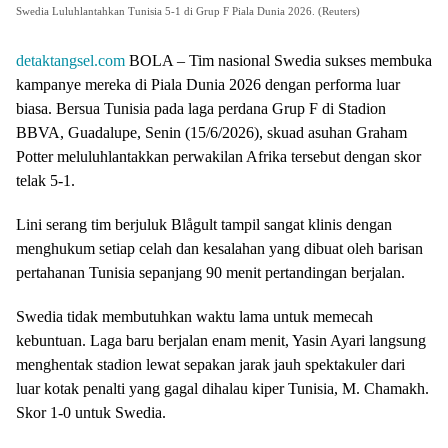
Swedia Luluhlantahkan Tunisia 5-1 di Grup F Piala Dunia 2026. (Reuters)
detaktangsel.com
BOLA – Tim nasional Swedia sukses membuka
kampanye mereka di Piala Dunia 2026 dengan performa luar
biasa. Bersua Tunisia pada laga perdana Grup F di Stadion
BBVA, Guadalupe, Senin (15/6/2026), skuad asuhan Graham
Potter meluluhlantakkan perwakilan Afrika tersebut dengan skor
telak 5-1.
Lini serang tim berjuluk Blågult tampil sangat klinis dengan
menghukum setiap celah dan kesalahan yang dibuat oleh barisan
pertahanan Tunisia sepanjang 90 menit pertandingan berjalan.
Swedia tidak membutuhkan waktu lama untuk memecah
kebuntuan. Laga baru berjalan enam menit, Yasin Ayari langsung
menghentak stadion lewat sepakan jarak jauh spektakuler dari
luar kotak penalti yang gagal dihalau kiper Tunisia, M. Chamakh.
Skor 1-0 untuk Swedia.