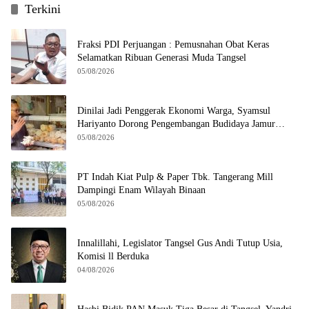
Terkini
Fraksi PDI Perjuangan : Pemusnahan Obat Keras
Selamatkan Ribuan Generasi Muda Tangsel
05/08/2026
Dinilai Jadi Penggerak Ekonomi Warga, Syamsul
Hariyanto Dorong Pengembangan Budidaya Jamur
Crispy di Serpong
05/08/2026
PT Indah Kiat Pulp & Paper Tbk. Tangerang Mill
Dampingi Enam Wilayah Binaan
05/08/2026
Innalillahi, Legislator Tangsel Gus Andi Tutup Usia,
Komisi ll Berduka
04/08/2026