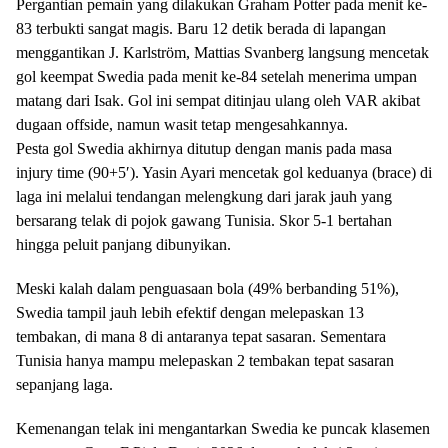
Pergantian pemain yang dilakukan Graham Potter pada menit ke-
83 terbukti sangat magis. Baru 12 detik berada di lapangan
menggantikan J. Karlström, Mattias Svanberg langsung mencetak
gol keempat Swedia pada menit ke-84 setelah menerima umpan
matang dari Isak. Gol ini sempat ditinjau ulang oleh VAR akibat
dugaan offside, namun wasit tetap mengesahkannya.
Pesta gol Swedia akhirnya ditutup dengan manis pada masa
injury time (90+5′). Yasin Ayari mencetak gol keduanya (brace) di
laga ini melalui tendangan melengkung dari jarak jauh yang
bersarang telak di pojok gawang Tunisia. Skor 5-1 bertahan
hingga peluit panjang dibunyikan.
Meski kalah dalam penguasaan bola (49% berbanding 51%),
Swedia tampil jauh lebih efektif dengan melepaskan 13
tembakan, di mana 8 di antaranya tepat sasaran. Sementara
Tunisia hanya mampu melepaskan 2 tembakan tepat sasaran
sepanjang laga.
Kemenangan telak ini mengantarkan Swedia ke puncak klasemen