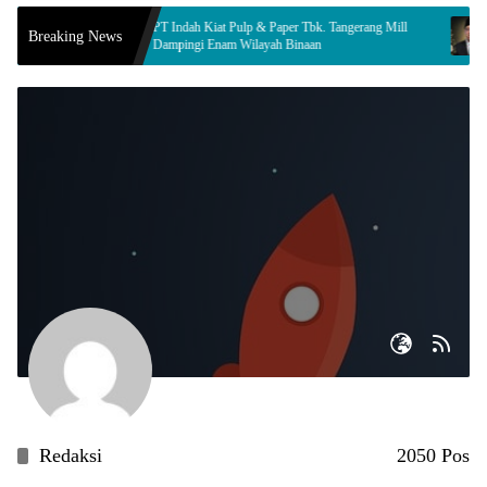
msul
PT Indah Kiat Pulp & Paper Tbk. Tangerang Mill
Innal
Breaking News
Jamur
Dampingi Enam Wilayah Binaan
Komi
Redaksi
2050 Pos