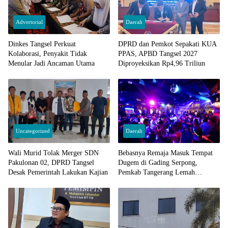
Advertorial
Daerah
Dinkes Tangsel Perkuat
DPRD dan Pemkot Sepakati KUA
Kolaborasi, Penyakit Tidak
PPAS, APBD Tangsel 2027
Menular Jadi Ancaman Utama
Diproyeksikan Rp4,96 Triliun
Uncategorized
Daerah
Wali Murid Tolak Merger SDN
Bebasnya Remaja Masuk Tempat
Pakulonan 02, DPRD Tangsel
Dugem di Gading Serpong,
Desak Pemerintah Lakukan Kajian
Pemkab Tangerang Lemah
Pengawasan