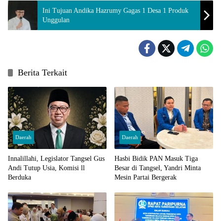
Ini Tujuan Andika Hazrumy Gagas 1 Desa 1 Produk
Unggulan
Berita Terkait
Daerah
Daerah
Innalillahi, Legislator Tangsel Gus
Hasbi Bidik PAN Masuk Tiga
Andi Tutup Usia, Komisi ll
Besar di Tangsel, Yandri Minta
Berduka
Mesin Partai Bergerak