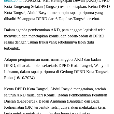
detak.co.id
TANGSEL-Alat Kelengkapan Dewan (AKD) DPRD
Kota Tangerang Selatan (Tangsel) resmi ditetapkan. Ketua DPRD
Kota Tangsel, Abdul Rasyid, memimpin rapat paripurna yang
dihadiri 50 anggota DPRD dari 6 Dapil se-Tangsel tersebut.
Dalam agenda pembentukan AKD, para anggota legislatif telah
menyusun dan menetapkan komisi dan badan-badan di DPRD
sesuai dengan usulan fraksi yang sebelumnya lebih dulu
terbentuk.
Adapun pengumuman nama-nama anggota AKD dan badan
DPRD, dibacakan oleh sekretaris DPRD Kota Tangsel, Wahyudi
Leksono, dalam rapat paripurna di Gedung DPRD Kota Tangsel,
Rabu (16/10/2024).
Ketua DPRD Kota Tangsel, Abdul Rasyid mengatakan, setelah
seluruh AKD mulai dari Komisi, Badan Pembentukan Peraturan
Daerah (Bapeperda), Badan Anggaran (Banggar) dan Bada
Kehormatan (BK) terbentuk, selanjutnya akan melakukan kerja-
kerja untuk menjalankan tugas dan fungsi wakil rakyat.