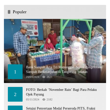
Populer
Bank Sampah Arta Tri Manunggal: Solusi Pengelolaan
1
Sampah Berkelanjutan di Tangerang Selatan
25/09/2024
2621
FOTO: Berkah ‘November Rain’ Bagi Para Pelaku
2
Ojek Payung
05/11/2024
2182
Setujui Penyertaan Modal Perseroda PITS, Fraksi