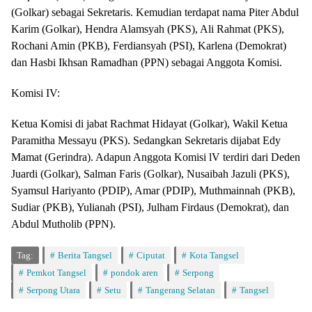
(Golkar) sebagai Sekretaris. Kemudian terdapat nama Piter Abdul
Karim (Golkar), Hendra Alamsyah (PKS), Ali Rahmat (PKS),
Rochani Amin (PKB), Ferdiansyah (PSI), Karlena (Demokrat)
dan Hasbi Ikhsan Ramadhan (PPN) sebagai Anggota Komisi.
Komisi IV:
Ketua Komisi di jabat Rachmat Hidayat (Golkar), Wakil Ketua
Paramitha Messayu (PKS). Sedangkan Sekretaris dijabat Edy
Mamat (Gerindra). Adapun Anggota Komisi lV terdiri dari Deden
Juardi (Golkar), Salman Faris (Golkar), Nusaibah Jazuli (PKS),
Syamsul Hariyanto (PDIP), Amar (PDIP), Muthmainnah (PKB),
Sudiar (PKB), Yulianah (PSI), Julham Firdaus (Demokrat), dan
Abdul Mutholib (PPN).
Tag:
Berita Tangsel
Ciputat
Kota Tangsel
Pemkot Tangsel
pondok aren
Serpong
Serpong Utara
Setu
Tangerang Selatan
Tangsel