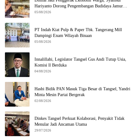
Dinilai Jadi Penggerak Ekonomi Warga, Syamsul
Hariyanto Dorong Pengembangan Budidaya Jamur
Crispy di Serpong
05/08/2026
PT Indah Kiat Pulp & Paper Tbk. Tangerang Mill
Dampingi Enam Wilayah Binaan
05/08/2026
Innalillahi, Legislator Tangsel Gus Andi Tutup Usia,
Komisi ll Berduka
04/08/2026
Hasbi Bidik PAN Masuk Tiga Besar di Tangsel, Yandri
Minta Mesin Partai Bergerak
02/08/2026
Dinkes Tangsel Perkuat Kolaborasi, Penyakit Tidak
Menular Jadi Ancaman Utama
29/07/2026