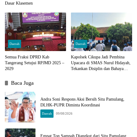
Dasar Klasemen
Daerah
Daerah
Semua Fraksi DPRD Kab
Kapolsek Cikupa Jadi Pembina
Tangerang Setujui RPJMD 2025 –
Upacara di SMAS Nurul Hidayah,
2029
Tekankan Disiplin dan Bahaya
Narkoba
Baca Juga
Andra Soni Respons Aksi Bersih Situ Pamulang,
DLHK-PUPR Diminta Koordinasi
Daerah
09/08/2026
Empat Ton Sampah Diangkut dari Situ Pamulang,