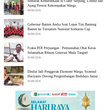
Semarak Kemerdekaan di Ciater Serpong, Lomba Jadi
Ajang Pererat Kekompakan Warga
08/08/2026
Gubernur Banten Andra Soni Lepas Tim Banteng
Banten ke Turnamen Nasional Soekarno Cup
06/08/2026
Fraksi PDI Perjuangan : Pemusnahan Obat Keras
Selamatkan Ribuan Generasi Muda Tangsel
05/08/2026
Dinilai Jadi Penggerak Ekonomi Warga, Syamsul
Hariyanto Dorong Pengembangan Budidaya Jamur
Crispy di Serpong
05/08/2026