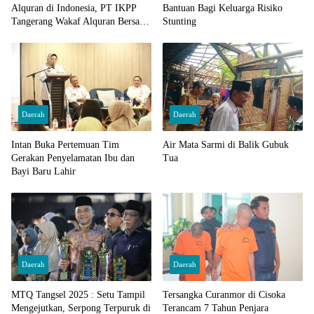
Alquran di Indonesia, PT IKPP
Bantuan Bagi Keluarga Risiko
Tangerang Wakaf Alquran Bersama
Stunting
Wali Kota Tangerang Selatan
Daerah
Daerah
Intan Buka Pertemuan Tim
Air Mata Sarmi di Balik Gubuk
Gerakan Penyelamatan Ibu dan
Tua
Bayi Baru Lahir
Daerah
Daerah
MTQ Tangsel 2025 : Setu Tampil
Tersangka Curanmor di Cisoka
Mengejutkan, Serpong Terpuruk di
Terancam 7 Tahun Penjara