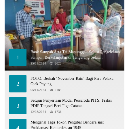
Bank Sampah Arta Tri Manunggal: Solusi Pengelolaan
1
Sampah Berkelanjutan di Tangerang Selatan
25/09/2024
2622
FOTO: Berkah ‘November Rain’ Bagi Para Pelaku
2
Ojek Payung
05/11/2024
2183
Setujui Penyertaan Modal Perseroda PITS, Fraksi
3
PDIP Tangsel Beri Tiga Catatan
12/08/2024
1736
Mengenal Tiga Tokoh Pengibar Bendera saat
4
Proklamasi Kemerdekaan 1945