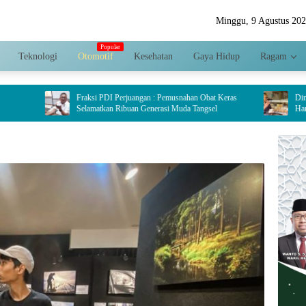
Minggu, 9 Agustus 20
Teknologi
Otomotif
Kesehatan
Gaya Hidup
Ragam
Fraksi PDI Perjuangan : Pemusnahan Obat Keras
Dinilai Jadi Pengger
Selamatkan Ribuan Generasi Muda Tangsel
Hariyanto Dorong P
Crispy di Serpong