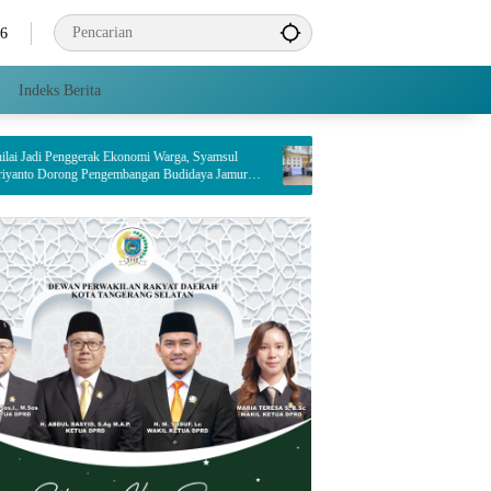
26
Indeks Berita
ak Ekonomi Warga, Syamsul
PT Indah Kiat Pulp & Paper Tbk. Tangerang Mil
engembangan Budidaya Jamur
Dampingi Enam Wilayah Binaan