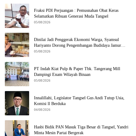
Fraksi PDI Perjuangan : Pemusnahan Obat Keras
Selamatkan Ribuan Generasi Muda Tangsel
05/08/2026
Dinilai Jadi Penggerak Ekonomi Warga, Syamsul
Hariyanto Dorong Pengembangan Budidaya Jamur
Crispy di Serpong
05/08/2026
PT Indah Kiat Pulp & Paper Tbk. Tangerang Mill
Dampingi Enam Wilayah Binaan
05/08/2026
Innalillahi, Legislator Tangsel Gus Andi Tutup Usia,
Komisi ll Berduka
04/08/2026
Hasbi Bidik PAN Masuk Tiga Besar di Tangsel, Yandri
Minta Mesin Partai Bergerak