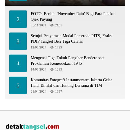
FOTO: Berkah ‘November Rain’ Bagi Para Pelaku
2
Ojek Payung
05/11/2024
2181
Setujui Penyertaan Modal Perseroda PITS, Fraksi
3
PDIP Tangsel Beri Tiga Catatan
12/08/2024
1729
Mengenal Tiga Tokoh Pengibar Bendera saat
4
Proklamasi Kemerdekaan 1945
14/08/2024
1293
Komunitas Fotografi Instanusantara Jakarta Gelar
5
Halal Bihalal dan Hunting Bersama di TIM
21/04/2024
1097