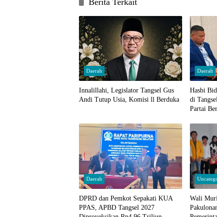
Berita Terkait
Daerah
Daerah
Innalillahi, Legislator Tangsel Gus
Hasbi Bi
Andi Tutup Usia, Komisi ll Berduka
di Tangse
Partai Be
Daerah
Uncateg
DPRD dan Pemkot Sepakati KUA
Wali Mur
PPAS, APBD Tangsel 2027
Pakulona
Diproyeksikan Rp4,96 Triliun
Pemerint