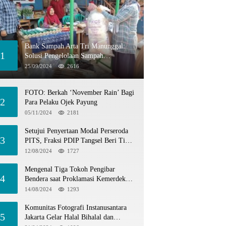
Bank Sampah Arta Tri Manunggal:
1
Solusi Pengelolaan Sampah
Berkelanjutan di Tangerang Selatan
25/09/2024
2616
FOTO: Berkah ‘November Rain’ Bagi
2
Para Pelaku Ojek Payung
05/11/2024
2181
Setujui Penyertaan Modal Perseroda
3
PITS, Fraksi PDIP Tangsel Beri Tiga
Catatan
12/08/2024
1727
Mengenal Tiga Tokoh Pengibar
4
Bendera saat Proklamasi Kemerdekaan
1945
14/08/2024
1293
Komunitas Fotografi Instanusantara
5
Jakarta Gelar Halal Bihalal dan