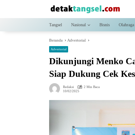
Langsung
ke
konten
Tangsel
Nasional
Bisnis
Olahraga
Beranda
Advertorial
Advertorial
Dikunjungi Menko Ca
Siap Dukung Cek Kes
Redaksi
2 Min Baca
10/02/2025