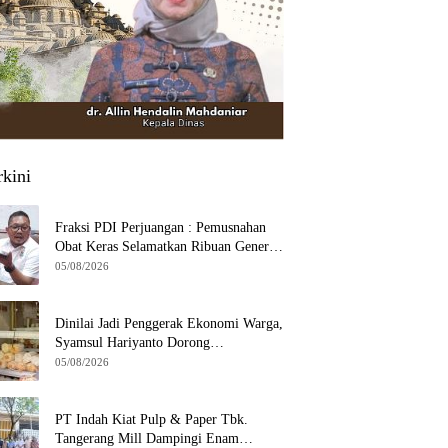
rkini
Fraksi PDI Perjuangan : Pemusnahan
Obat Keras Selamatkan Ribuan Generasi
Muda Tangsel
05/08/2026
Dinilai Jadi Penggerak Ekonomi Warga,
Syamsul Hariyanto Dorong
Pengembangan Budidaya Jamur Crispy
05/08/2026
di Serpong
PT Indah Kiat Pulp & Paper Tbk.
Tangerang Mill Dampingi Enam