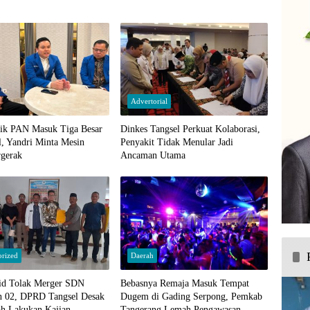
Advertorial
dik PAN Masuk Tiga Besar
Dinkes Tangsel Perkuat Kolaborasi,
l, Yandri Minta Mesin
Penyakit Tidak Menular Jadi
rgerak
Ancaman Utama
orized
Daerah
id Tolak Merger SDN
Bebasnya Remaja Masuk Tempat
n 02, DPRD Tangsel Desak
Dugem di Gading Serpong, Pemkab
ah Lakukan Kajian
Tangerang Lemah Pengawasan