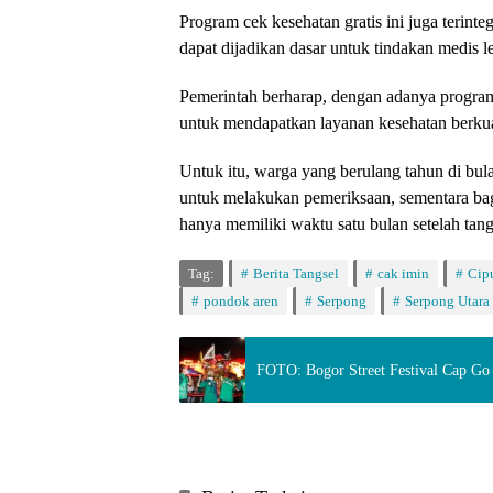
Program cek kesehatan gratis ini juga terint
dapat dijadikan dasar untuk tindakan medis l
Pemerintah berharap, dengan adanya program
untuk mendapatkan layanan kesehatan berkuali
Untuk itu, warga yang berulang tahun di bul
untuk melakukan pemeriksaan, sementara bag
hanya memiliki waktu satu bulan setelah tan
Tag:
Berita Tangsel
cak imin
Cip
pondok aren
Serpong
Serpong Utara
FOTO: Bogor Street Festival Cap Go