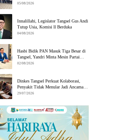
Wilayah Binaan
05/08/2026
Innalillahi, Legislator Tangsel Gus Andi
Tutup Usia, Komisi ll Berduka
04/08/2026
Hasbi Bidik PAN Masuk Tiga Besar di
Tangsel, Yandri Minta Mesin Partai
Bergerak
02/08/2026
Dinkes Tangsel Perkuat Kolaborasi,
Penyakit Tidak Menular Jadi Ancaman
Utama
29/07/2026