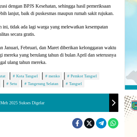
egrasi dengan BPJS Kesehatan, sehingga hasil pemeriksaan
ebih lanjut, baik di puskesmas maupun rumah sakit rujukan.
 ini, tidak ada lagi warga yang melewatkan kesempatan
tas secara gratis.
an Januari, Februari, dan Maret diberikan kelonggaran waktu
i mereka yang berulang tahun di bulan April dan seterusnya
ggal ulang tahun mereka.
utat
Kota Tangsel
menko
Pemkot Tangsel
Setu
Tangerang Selatan
Tangsel
 Meh 2025 Sukses Digelar