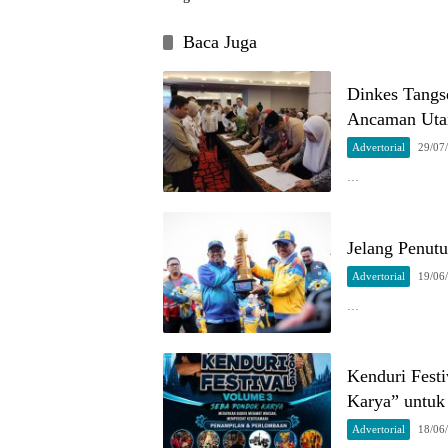
Baca Juga
Dinkes Tangse
Ancaman Ut
Advertorial
29/07
…
Jelang Penutu
Advertorial
19/06
…
Kenduri Fest
Karya” untu
Advertorial
18/06