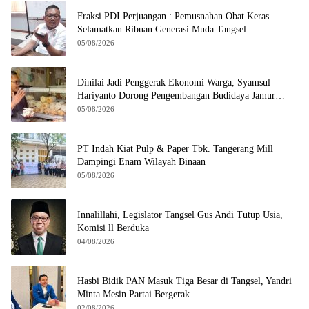
Fraksi PDI Perjuangan : Pemusnahan Obat Keras
Selamatkan Ribuan Generasi Muda Tangsel
05/08/2026
Dinilai Jadi Penggerak Ekonomi Warga, Syamsul
Hariyanto Dorong Pengembangan Budidaya Jamur
Crispy di Serpong
05/08/2026
PT Indah Kiat Pulp & Paper Tbk. Tangerang Mill
Dampingi Enam Wilayah Binaan
05/08/2026
Innalillahi, Legislator Tangsel Gus Andi Tutup Usia,
Komisi ll Berduka
04/08/2026
Hasbi Bidik PAN Masuk Tiga Besar di Tangsel, Yandri
Minta Mesin Partai Bergerak
02/08/2026