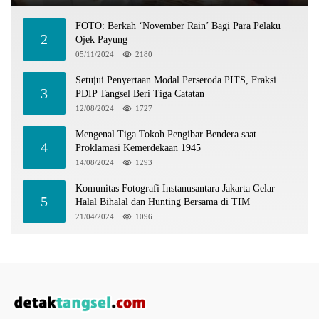
FOTO: Berkah ‘November Rain’ Bagi Para Pelaku
2
Ojek Payung
05/11/2024
2180
Setujui Penyertaan Modal Perseroda PITS, Fraksi
3
PDIP Tangsel Beri Tiga Catatan
12/08/2024
1727
Mengenal Tiga Tokoh Pengibar Bendera saat
4
Proklamasi Kemerdekaan 1945
14/08/2024
1293
Komunitas Fotografi Instanusantara Jakarta Gelar
5
Halal Bihalal dan Hunting Bersama di TIM
21/04/2024
1096