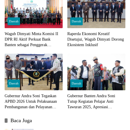
Daerah
Daerah
Wagub Dimyati Minta Komisi II
Raperda Ekonomi Kreatif
DPR RI Aktif Perkuat Bank
Disetujui, Wagub Dimyati Dorong
Banten sebagai Penggerak
Ekosistem Inklusif
Ekonomi
Daerah
Daerah
Gubernur Andra Soni Tegaskan
Gubernur Banten Andra Soni
APBD 2026 Untuk Pelaksanaan
Tutup Kegiatan Pelajar Anti
Pembangunan dan Pelayanan
Tawuran 2025, Apresiasi
Kemasyarakatan
Pembinaan Yonif Arya Kemuning
Baca Juga