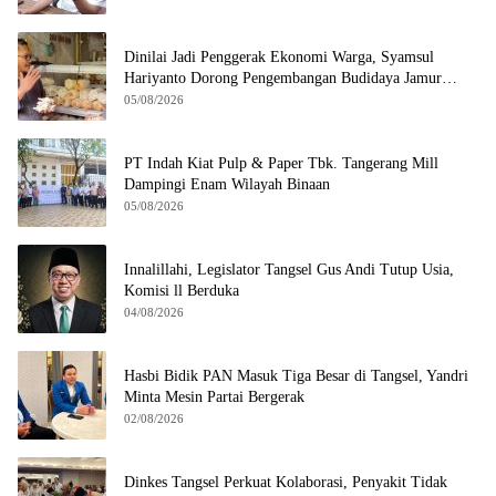
Dinilai Jadi Penggerak Ekonomi Warga, Syamsul
Hariyanto Dorong Pengembangan Budidaya Jamur
Crispy di Serpong
05/08/2026
PT Indah Kiat Pulp & Paper Tbk. Tangerang Mill
Dampingi Enam Wilayah Binaan
05/08/2026
Innalillahi, Legislator Tangsel Gus Andi Tutup Usia,
Komisi ll Berduka
04/08/2026
Hasbi Bidik PAN Masuk Tiga Besar di Tangsel, Yandri
Minta Mesin Partai Bergerak
02/08/2026
Dinkes Tangsel Perkuat Kolaborasi, Penyakit Tidak