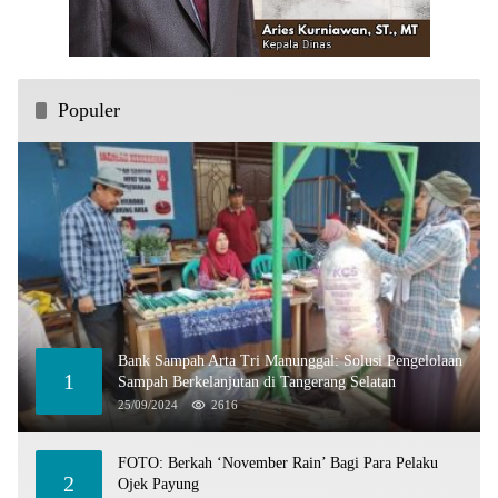
Populer
Bank Sampah Arta Tri Manunggal: Solusi Pengelolaan
1
Sampah Berkelanjutan di Tangerang Selatan
25/09/2024
2616
FOTO: Berkah ‘November Rain’ Bagi Para Pelaku
2
Ojek Payung