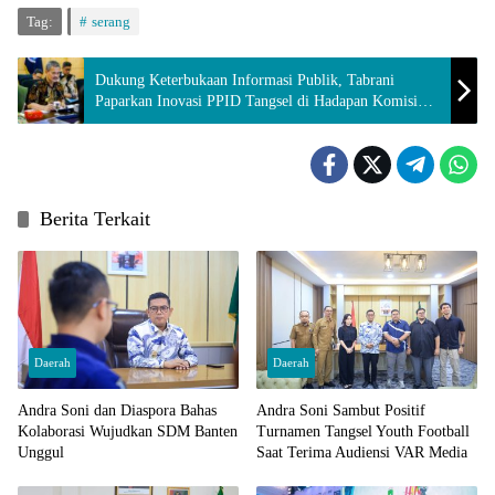
Tag:
serang
Dukung Keterbukaan Informasi Publik, Tabrani
Paparkan Inovasi PPID Tangsel di Hadapan Komisi
Informasi Banten
Berita Terkait
Daerah
Daerah
Andra Soni dan Diaspora Bahas
Andra Soni Sambut Positif
Kolaborasi Wujudkan SDM Banten
Turnamen Tangsel Youth Football
Unggul
Saat Terima Audiensi VAR Media