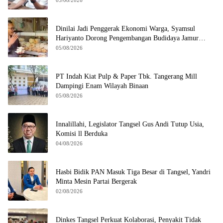
05/08/2026
Dinilai Jadi Penggerak Ekonomi Warga, Syamsul
Hariyanto Dorong Pengembangan Budidaya Jamur
Crispy di Serpong
05/08/2026
PT Indah Kiat Pulp & Paper Tbk. Tangerang Mill
Dampingi Enam Wilayah Binaan
05/08/2026
Innalillahi, Legislator Tangsel Gus Andi Tutup Usia,
Komisi ll Berduka
04/08/2026
Hasbi Bidik PAN Masuk Tiga Besar di Tangsel, Yandri
Minta Mesin Partai Bergerak
02/08/2026
Dinkes Tangsel Perkuat Kolaborasi, Penyakit Tidak