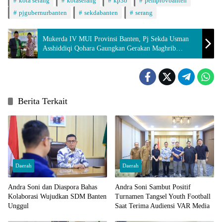
kota serang
kotaserang
kp3b
pemprovbanten
pjgubernurbanten
sekdabanten
serang
Mukerda IV MUI Provinsi Banten, Pj Sekda Usman
Asshiddiqi Qohara Gaungkan Gerakan Maghrib
Mengaji
Berita Terkait
Daerah
Daerah
Andra Soni dan Diaspora Bahas
Andra Soni Sambut Positif
Kolaborasi Wujudkan SDM Banten
Turnamen Tangsel Youth Football
Unggul
Saat Terima Audiensi VAR Media