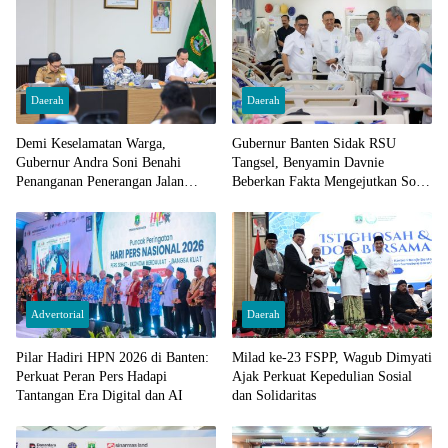
Daerah
Daerah
Demi Keselamatan Warga,
Gubernur Banten Sidak RSU
Gubernur Andra Soni Benahi
Tangsel, Benyamin Davnie
Penanganan Penerangan Jalan
Beberkan Fakta Mengejutkan Soal
Nasional di Banten
Pelayanan Kesehatan!
Advertorial
Daerah
Pilar Hadiri HPN 2026 di Banten:
Milad ke-23 FSPP, Wagub Dimyati
Perkuat Peran Pers Hadapi
Ajak Perkuat Kepedulian Sosial
Tantangan Era Digital dan AI
dan Solidaritas