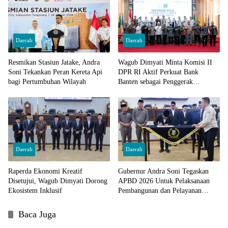
Daerah
Daerah
Resmikan Stasiun Jatake, Andra
Wagub Dimyati Minta Komisi II
Soni Tekankan Peran Kereta Api
DPR RI Aktif Perkuat Bank
bagi Pertumbuhan Wilayah
Banten sebagai Penggerak
Ekonomi
Daerah
Daerah
Raperda Ekonomi Kreatif
Gubernur Andra Soni Tegaskan
Disetujui, Wagub Dimyati Dorong
APBD 2026 Untuk Pelaksanaan
Ekosistem Inklusif
Pembangunan dan Pelayanan
Kemasyarakatan
Baca Juga