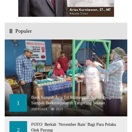
Populer
Bank Sampah Arta Tri Manunggal: Solusi Pengelolaan
1
Sampah Berkelanjutan di Tangerang Selatan
25/09/2024
2619
FOTO: Berkah ‘November Rain’ Bagi Para Pelaku
2
Ojek Payung