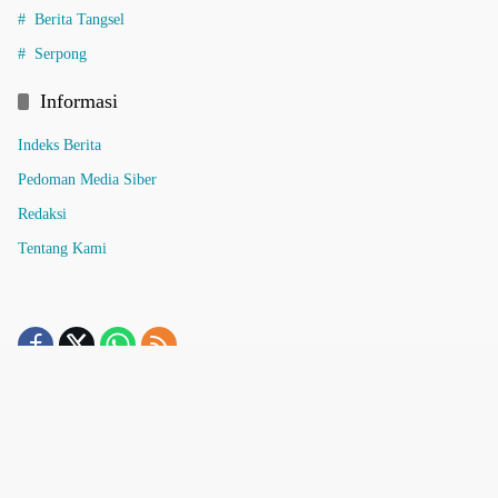
Berita Tangsel
Serpong
Informasi
Indeks Berita
Pedoman Media Siber
Redaksi
Tentang Kami
Pedoman Media Siber
Tentang Kami
Redaksi
Indeks Berita
detaktangsel.com @ 2013U2024 support by pamulang.net