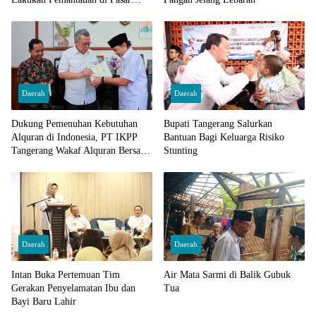
Cisoka
Daerah
Daerah
Dukung Pemenuhan Kebutuhan
Bupati Tangerang Salurkan
Alquran di Indonesia, PT IKPP
Bantuan Bagi Keluarga Risiko
Tangerang Wakaf Alquran Bersama
Stunting
Wali Kota Tangerang Selatan
Daerah
Daerah
Intan Buka Pertemuan Tim
Air Mata Sarmi di Balik Gubuk
Gerakan Penyelamatan Ibu dan
Tua
Bayi Baru Lahir