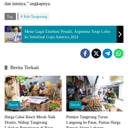
dan lainnya,” ungkapnya.
Tag:
Kab Tangerang
Messi Gagal Eksekusi Penalti, Argentina Tetap Lolos
ke Semifinal Copa America 2024
Berita Terkait
Daerah
Daerah
Harga Cabai Rawit Merah Naik
Pemkot Tangerang Turun
Drastis, Wabup Tangerang
Langsung ke Pasar, Pantau Harga
Lakukan Pemantauan di Pasar
Pangan Jelang Lebaran