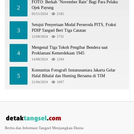
FOTO: Berkah ‘November Rain’ Bagi Para Pelaku
2
Ojek Payung
05/11/2024
2182
Setujui Penyertaan Modal Perseroda PITS, Fraksi
3
PDIP Tangsel Beri Tiga Catatan
12/08/2024
1731
Mengenal Tiga Tokoh Pengibar Bendera saat
4
Proklamasi Kemerdekaan 1945
14/08/2024
1294
Komunitas Fotografi Instanusantara Jakarta Gelar
5
Halal Bihalal dan Hunting Bersama di TIM
21/04/2024
1097
Berita dan Informasi Tangsel Menjangkau Dunia