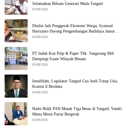
Selamatkan Ribuan Generasi Muda Tangsel
05/08/2026
Dinilai Jadi Penggerak Ekonomi Warga, Syamsul
Hariyanto Dorong Pengembangan Budidaya Jamur
Crispy di Serpong
05/08/2026
PT Indah Kiat Pulp & Paper Tbk. Tangerang Mill
Dampingi Enam Wilayah Binaan
05/08/2026
Innalillahi, Legislator Tangsel Gus Andi Tutup Usia,
Komisi ll Berduka
04/08/2026
Hasbi Bidik PAN Masuk Tiga Besar di Tangsel, Yandri
Minta Mesin Partai Bergerak
02/08/2026