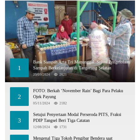
Bank Sampah Arta Tri Manunggal: Solusi Pengelolaan
1
Sampah Berkelanjutan di Tangerang Selatan
25/09/2024
2621
FOTO: Berkah ‘November Rain’ Bagi Para Pelaku
2
Ojek Payung
05/11/2024
2182
Setujui Penyertaan Modal Perseroda PITS, Fraksi
3
PDIP Tangsel Beri Tiga Catatan
12/08/2024
1731
Mengenal Tiga Tokoh Pengibar Bendera saat