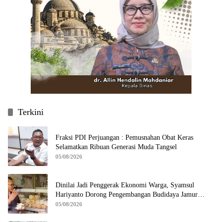
Terkini
Fraksi PDI Perjuangan : Pemusnahan Obat Keras
Selamatkan Ribuan Generasi Muda Tangsel
05/08/2026
Dinilai Jadi Penggerak Ekonomi Warga, Syamsul
Hariyanto Dorong Pengembangan Budidaya Jamur
Crispy di Serpong
05/08/2026