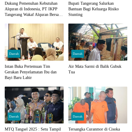
Dukung Pemenuhan Kebutuhan
Bupati Tangerang Salurkan
Alquran di Indonesia, PT IKPP
Bantuan Bagi Keluarga Risiko
Tangerang Wakaf Alquran Bersama
Stunting
Wali Kota Tangerang Selatan
Daerah
Daerah
Intan Buka Pertemuan Tim
Air Mata Sarmi di Balik Gubuk
Gerakan Penyelamatan Ibu dan
Tua
Bayi Baru Lahir
Daerah
Daerah
MTQ Tangsel 2025 : Setu Tampil
Tersangka Curanmor di Cisoka