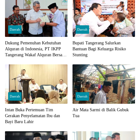
Daerah
Daerah
Dukung Pemenuhan Kebutuhan
Bupati Tangerang Salurkan
Alquran di Indonesia, PT IKPP
Bantuan Bagi Keluarga Risiko
Tangerang Wakaf Alquran Bersama
Stunting
Wali Kota Tangerang Selatan
Daerah
Daerah
Intan Buka Pertemuan Tim
Air Mata Sarmi di Balik Gubuk
Gerakan Penyelamatan Ibu dan
Tua
Bayi Baru Lahir