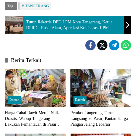
Tag:
TANGERANG
Tutup Rakerda DPD LPM Kota Tangerang, Ketua
DPRD : Rusdi Alam, Apresiasi Kolaborasi LPM
Dalam Pembangunan Di Kota Tangerang
Berita Terkait
Daerah
Daerah
Harga Cabai Rawit Merah Naik
Pemkot Tangerang Turun
Drastis, Wabup Tangerang
Langsung ke Pasar, Pantau Harga
Lakukan Pemantauan di Pasar
Pangan Jelang Lebaran
Cisoka