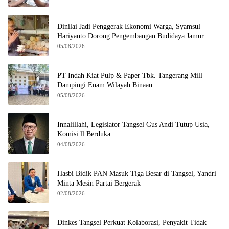
Dinilai Jadi Penggerak Ekonomi Warga, Syamsul
Hariyanto Dorong Pengembangan Budidaya Jamur
Crispy di Serpong
05/08/2026
PT Indah Kiat Pulp & Paper Tbk. Tangerang Mill
Dampingi Enam Wilayah Binaan
05/08/2026
Innalillahi, Legislator Tangsel Gus Andi Tutup Usia,
Komisi ll Berduka
04/08/2026
Hasbi Bidik PAN Masuk Tiga Besar di Tangsel, Yandri
Minta Mesin Partai Bergerak
02/08/2026
Dinkes Tangsel Perkuat Kolaborasi, Penyakit Tidak