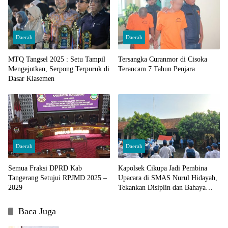
Daerah
Daerah
MTQ Tangsel 2025 : Setu Tampil
Tersangka Curanmor di Cisoka
Mengejutkan, Serpong Terpuruk di
Terancam 7 Tahun Penjara
Dasar Klasemen
Daerah
Daerah
Semua Fraksi DPRD Kab
Kapolsek Cikupa Jadi Pembina
Tangerang Setujui RPJMD 2025 –
Upacara di SMAS Nurul Hidayah,
2029
Tekankan Disiplin dan Bahaya
Narkoba
Baca Juga