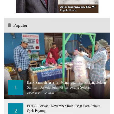
Populer
Bank Sampah Arta Tri Manunggal: Solusi Pengelolaan
1
Sampah Berkelanjutan di Tangerang Selatan
25/09/2024
2621
FOTO: Berkah ‘November Rain’ Bagi Para Pelaku
2
Ojek Payung