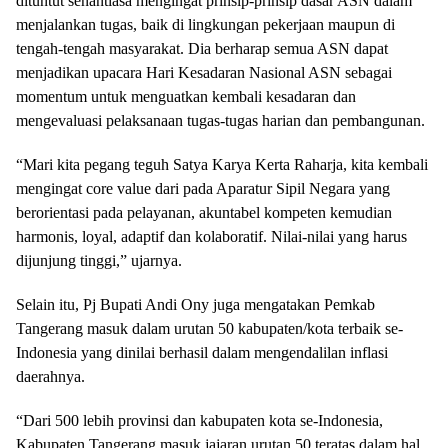
dituntut senantiasa mengingat prinsip-prinsip dasar ASN dalam
menjalankan tugas, baik di lingkungan pekerjaan maupun di
tengah-tengah masyarakat. Dia berharap semua ASN dapat
menjadikan upacara Hari Kesadaran Nasional ASN sebagai
momentum untuk menguatkan kembali kesadaran dan
mengevaluasi pelaksanaan tugas-tugas harian dan pembangunan.
“Mari kita pegang teguh Satya Karya Kerta Raharja, kita kembali
mengingat core value dari pada Aparatur Sipil Negara yang
berorientasi pada pelayanan, akuntabel kompeten kemudian
harmonis, loyal, adaptif dan kolaboratif. Nilai-nilai yang harus
dijunjung tinggi,” ujarnya.
Selain itu, Pj Bupati Andi Ony juga mengatakan Pemkab
Tangerang masuk dalam urutan 50 kabupaten/kota terbaik se-
Indonesia yang dinilai berhasil dalam mengendalilan inflasi
daerahnya.
“Dari 500 lebih provinsi dan kabupaten kota se-Indonesia,
Kabupaten Tangerang masuk jajaran urutan 50 teratas dalam hal