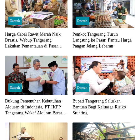
Daerah
Daerah
Harga Cabai Rawit Merah Naik
Pemkot Tangerang Turun
Drastis, Wabup Tangerang
Langsung ke Pasar, Pantau Harga
Lakukan Pemantauan di Pasar
Pangan Jelang Lebaran
Cisoka
Daerah
Daerah
Dukung Pemenuhan Kebutuhan
Bupati Tangerang Salurkan
Alquran di Indonesia, PT IKPP
Bantuan Bagi Keluarga Risiko
Tangerang Wakaf Alquran Bersama
Stunting
Wali Kota Tangerang Selatan