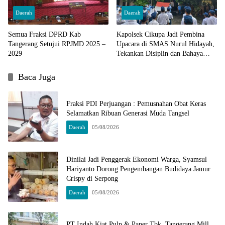
Daerah
Daerah
Semua Fraksi DPRD Kab
Kapolsek Cikupa Jadi Pembina
Tangerang Setujui RPJMD 2025 –
Upacara di SMAS Nurul Hidayah,
2029
Tekankan Disiplin dan Bahaya
Narkoba
Baca Juga
Fraksi PDI Perjuangan : Pemusnahan Obat Keras
Selamatkan Ribuan Generasi Muda Tangsel
Daerah
05/08/2026
Dinilai Jadi Penggerak Ekonomi Warga, Syamsul
Hariyanto Dorong Pengembangan Budidaya Jamur
Crispy di Serpong
Daerah
05/08/2026
PT Indah Kiat Pulp & Paper Tbk. Tangerang Mill