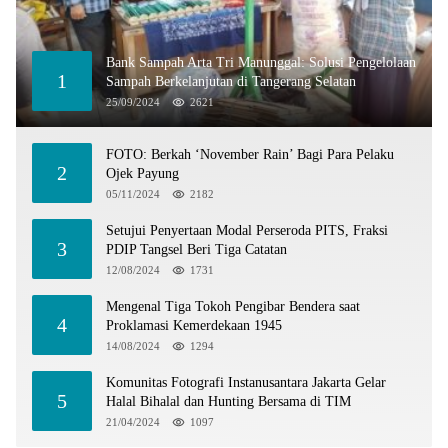
Bank Sampah Arta Tri Manunggal: Solusi Pengelolaan
1
Sampah Berkelanjutan di Tangerang Selatan
25/09/2024
2621
FOTO: Berkah ‘November Rain’ Bagi Para Pelaku
2
Ojek Payung
05/11/2024
2182
Setujui Penyertaan Modal Perseroda PITS, Fraksi
3
PDIP Tangsel Beri Tiga Catatan
12/08/2024
1731
Mengenal Tiga Tokoh Pengibar Bendera saat
4
Proklamasi Kemerdekaan 1945
14/08/2024
1294
Komunitas Fotografi Instanusantara Jakarta Gelar
5
Halal Bihalal dan Hunting Bersama di TIM
21/04/2024
1097