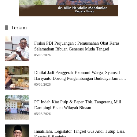
Terkini
Fraksi PDI Perjuangan : Pemusnahan Obat Keras
Selamatkan Ribuan Generasi Muda Tangsel
05/08/2026
Dinilai Jadi Penggerak Ekonomi Warga, Syamsul
Hariyanto Dorong Pengembangan Budidaya Jamur
Crispy di Serpong
05/08/2026
PT Indah Kiat Pulp & Paper Tbk. Tangerang Mill
Dampingi Enam Wilayah Binaan
05/08/2026
Innalillahi, Legislator Tangsel Gus Andi Tutup Usia,