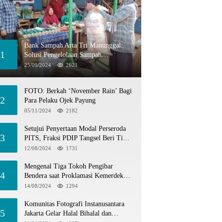
Bank Sampah Arta Tri Manunggal:
1
Solusi Pengelolaan Sampah
Berkelanjutan di Tangerang Selatan
25/09/2024
2621
FOTO: Berkah ‘November Rain’ Bagi
2
Para Pelaku Ojek Payung
05/11/2024
2182
Setujui Penyertaan Modal Perseroda
3
PITS, Fraksi PDIP Tangsel Beri Tiga
Catatan
12/08/2024
1731
Mengenal Tiga Tokoh Pengibar
4
Bendera saat Proklamasi Kemerdekaan
1945
14/08/2024
1294
Komunitas Fotografi Instanusantara
5
Jakarta Gelar Halal Bihalal dan