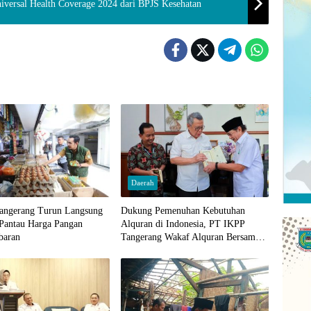
iversal Health Coverage 2024 dari BPJS Kesehatan
Daerah
angerang Turun Langsung
Dukung Pemenuhan Kebutuhan
 Pantau Harga Pangan
Alquran di Indonesia, PT IKPP
baran
Tangerang Wakaf Alquran Bersama
Wali Kota Tangerang Selatan