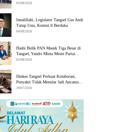
Wilayah Binaan
05/08/2026
Innalillahi, Legislator Tangsel Gus Andi
Tutup Usia, Komisi ll Berduka
04/08/2026
Hasbi Bidik PAN Masuk Tiga Besar di
Tangsel, Yandri Minta Mesin Partai
Bergerak
02/08/2026
Dinkes Tangsel Perkuat Kolaborasi,
Penyakit Tidak Menular Jadi Ancaman
Utama
29/07/2026