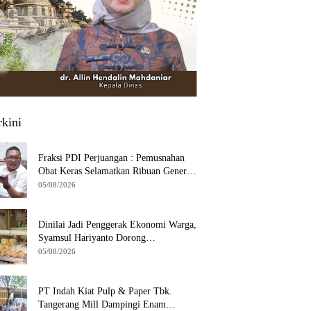
rkini
Fraksi PDI Perjuangan : Pemusnahan
Obat Keras Selamatkan Ribuan Generasi
Muda Tangsel
05/08/2026
Dinilai Jadi Penggerak Ekonomi Warga,
Syamsul Hariyanto Dorong
Pengembangan Budidaya Jamur Crispy
05/08/2026
di Serpong
PT Indah Kiat Pulp & Paper Tbk.
Tangerang Mill Dampingi Enam