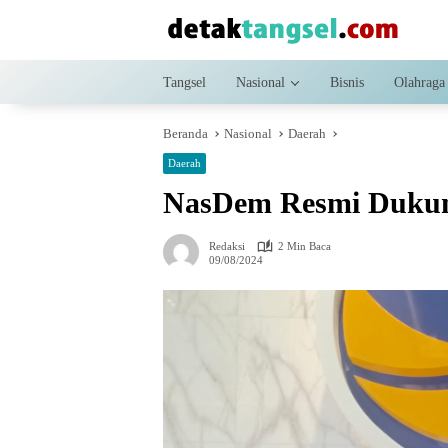
Langsung
ke
konten
Tangsel
Nasional
Bisnis
Olahraga
Beranda
Nasional
Daerah
Daerah
NasDem Resmi Dukung
Redaksi
2 Min Baca
09/08/2024