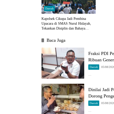
Daerah
Kapolsek Cikupa Jadi Pembina
Upacara di SMAS Nurul Hidayah,
Tekankan Disiplin dan Bahaya
Narkoba
Baca Juga
Fraksi PDI P
Ribuan Gener
Daerah
05/08/202
…
Dinilai Jadi
Dorong Penge
Daerah
05/08/202
…