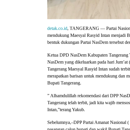
detak.co.id
, TANGERANG — Partai Nasional
mendukung Maesyal Rasyid Intan menjadi Bu
bentuk dukungan Partai NasDem tersebut de
Ketua DPD NasDem Kabupaten Tangerang Ya
NasDem yang dikeluarkan pada hari Jum’at (
Tangerang Maesyal Rasyid Intan sudah terbi
merapatkan barisan untuk mendukung dan me
Bupati Tangerang.
” Alhamdulillah rekomendasi dari DPP NasD
Tangerang telah terbit, jadi kita wajib mens
Intan,”terang Yakub.
Sebelumnya,–DPP Partai Amanat Nasional ( 
pasangan calon bupati dan wakil Bupati Tan