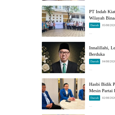
PT Indah Kia
Wilayah Bina
Daerah
05/08/202
…
Innalillahi, 
Berduka
Daerah
04/08/202
…
Hasbi Bidik 
Mesin Partai 
Daerah
02/08/202
…