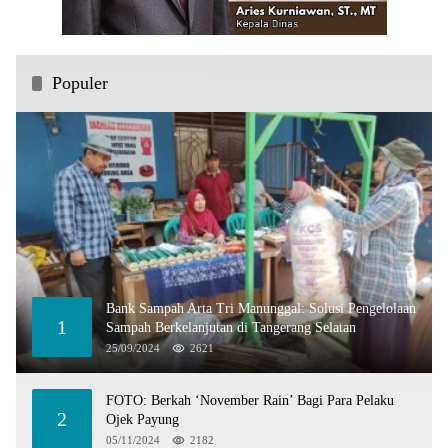
Populer
Bank Sampah Arta Tri Manunggal: Solusi Pengelolaan
1
Sampah Berkelanjutan di Tangerang Selatan
25/09/2024
2621
FOTO: Berkah ‘November Rain’ Bagi Para Pelaku
2
Ojek Payung
05/11/2024
2182