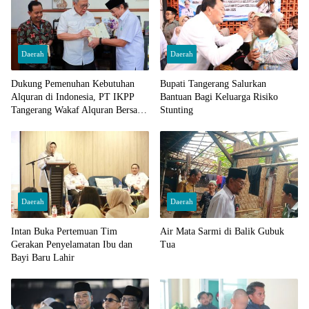
Daerah
Daerah
Dukung Pemenuhan Kebutuhan
Bupati Tangerang Salurkan
Alquran di Indonesia, PT IKPP
Bantuan Bagi Keluarga Risiko
Tangerang Wakaf Alquran Bersama
Stunting
Wali Kota Tangerang Selatan
Daerah
Daerah
Intan Buka Pertemuan Tim
Air Mata Sarmi di Balik Gubuk
Gerakan Penyelamatan Ibu dan
Tua
Bayi Baru Lahir