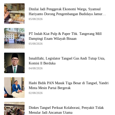
Dinilai Jadi Penggerak Ekonomi Warga, Syamsul
Hariyanto Dorong Pengembangan Budidaya Jamur
Crispy di Serpong
05/08/2026
PT Indah Kiat Pulp & Paper Tbk. Tangerang Mill
Dampingi Enam Wilayah Binaan
05/08/2026
Innalillahi, Legislator Tangsel Gus Andi Tutup Usia,
Komisi ll Berduka
04/08/2026
Hasbi Bidik PAN Masuk Tiga Besar di Tangsel, Yandri
Minta Mesin Partai Bergerak
02/08/2026
Dinkes Tangsel Perkuat Kolaborasi, Penyakit Tidak
Menular Jadi Ancaman Utama