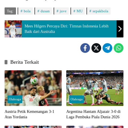
Tag:
bola
dusan
juve
MU
sepakbola
Mees Hilgers Percaya Diri: Timnas Indonesia Lebih
Baik dari Australia
Berita Terkait
Olahraga
Olahraga
Austria Petik Kemenangan 3-1
Argentina Hantam Aljazair 3-0 di
Atas Yordania
Laga Pembuka Piala Dunia 2026