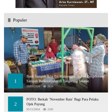
Populer
Bank Sampah Arta Tri Manunggal: Solusi Pengelolaan
1
Sampah Berkelanjutan di Tangerang Selatan
25/09/2024
2616
FOTO: Berkah ‘November Rain’ Bagi Para Pelaku
2
Ojek Payung
05/11/2024
2181