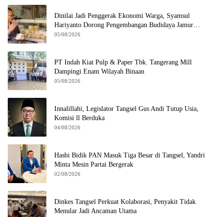
Dinilai Jadi Penggerak Ekonomi Warga, Syamsul
Hariyanto Dorong Pengembangan Budidaya Jamur
Crispy di Serpong
05/08/2026
PT Indah Kiat Pulp & Paper Tbk. Tangerang Mill
Dampingi Enam Wilayah Binaan
05/08/2026
Innalillahi, Legislator Tangsel Gus Andi Tutup Usia,
Komisi ll Berduka
04/08/2026
Hasbi Bidik PAN Masuk Tiga Besar di Tangsel, Yandri
Minta Mesin Partai Bergerak
02/08/2026
Dinkes Tangsel Perkuat Kolaborasi, Penyakit Tidak
Menular Jadi Ancaman Utama