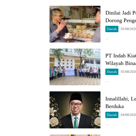
Dinilai Jadi
Dorong Penge
Daerah
05/08/202
…
PT Indah Kia
Wilayah Bina
Daerah
05/08/202
…
Innalillahi, 
Berduka
Daerah
04/08/202
…