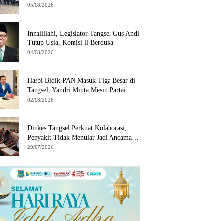
Wilayah Binaan
05/08/2026
Innalillahi, Legislator Tangsel Gus Andi
Tutup Usia, Komisi ll Berduka
04/08/2026
Hasbi Bidik PAN Masuk Tiga Besar di
Tangsel, Yandri Minta Mesin Partai
Bergerak
02/08/2026
Dinkes Tangsel Perkuat Kolaborasi,
Penyakit Tidak Menular Jadi Ancaman
Utama
29/07/2026