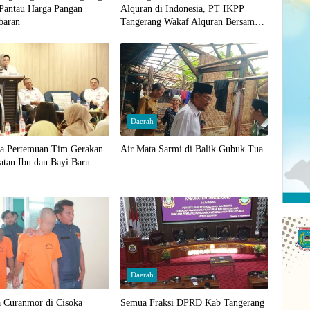
 Pantau Harga Pangan
Alquran di Indonesia, PT IKPP
baran
Tangerang Wakaf Alquran Bersama
Wali Kota Tangerang Selatan
Daerah
ka Pertemuan Tim Gerakan
Air Mata Sarmi di Balik Gubuk Tua
atan Ibu dan Bayi Baru
Daerah
a Curanmor di Cisoka
Semua Fraksi DPRD Kab Tangerang