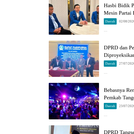
Hasbi Bidik 
Mesin Partai 
Daerah
02/08/202
…
DPRD dan Pe
Diproyeksika
Daerah
27/07/202
…
Bebasnya Re
Pemkab Tang
Daerah
23/07/202
…
DPRD Tangsel