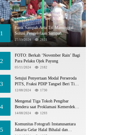
Bank Sampah Arta Tri Manunggal:
1
Solusi Pengelolaan Sampah
Berkelanjutan di Tangerang Selatan
25/09/2024
2621
FOTO: Berkah ‘November Rain’ Bagi
2
Para Pelaku Ojek Payung
05/11/2024
2182
Setujui Penyertaan Modal Perseroda
3
PITS, Fraksi PDIP Tangsel Beri Tiga
Catatan
12/08/2024
1730
Mengenal Tiga Tokoh Pengibar
4
Bendera saat Proklamasi Kemerdekaan
1945
14/08/2024
1293
Komunitas Fotografi Instanusantara
5
Jakarta Gelar Halal Bihalal dan