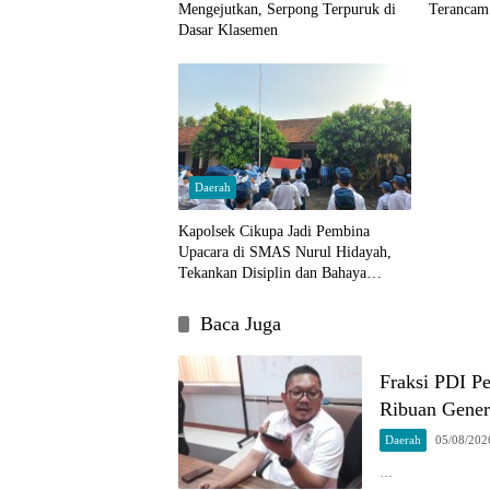
Mengejutkan, Serpong Terpuruk di
Terancam
Dasar Klasemen
Daerah
Kapolsek Cikupa Jadi Pembina
Upacara di SMAS Nurul Hidayah,
Tekankan Disiplin dan Bahaya
Narkoba
Baca Juga
Fraksi PDI P
Ribuan Gener
Daerah
05/08/202
…