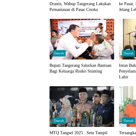
Drastis, Wabup Tangerang Lakukan
ke Pasar,
Pemantauan di Pasar Cisoka
Jelang Le
Daerah
Daerah
Bupati Tangerang Salurkan Bantuan
Intan Bu
Bagi Keluarga Risiko Stunting
Penyelam
Lahir
Daerah
Daerah
MTQ Tangsel 2025 : Setu Tampil
Tersangk