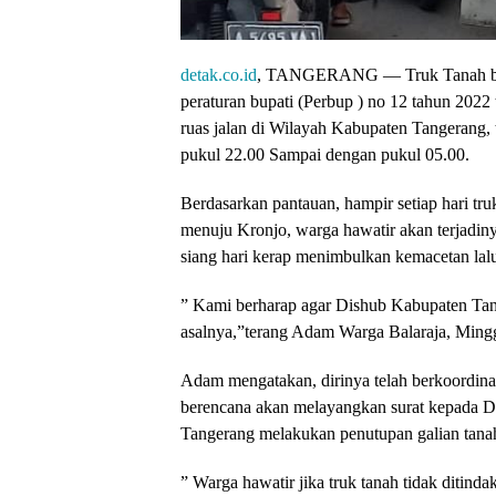
detak.co.id
, TANGERANG — Truk Tanah beruk
peraturan bupati (Perbup ) no 12 tahun 2022
ruas jalan di Wilayah Kabupaten Tangerang, 
pukul 22.00 Sampai dengan pukul 05.00.
Berdasarkan pantauan, hampir setiap hari tr
menuju Kronjo, warga hawatir akan terjadinya
siang hari kerap menimbulkan kemacetan lalu
” Kami berharap agar Dishub Kabupaten Tan
asalnya,”terang Adam Warga Balaraja, Ming
Adam mengatakan, dirinya telah berkoordin
berencana akan melayangkan surat kepada D
Tangerang melakukan penutupan galian tana
” Warga hawatir jika truk tanah tidak ditin