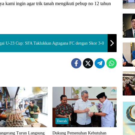
ya kami ingin agar trik tanah mengikuti pebup no 12 tahun
ai U-23 Cup: SFA Taklukkan Agtagana FC dengan Skor 3-0
Daerah
angerang Turun Langsung
Dukung Pemenuhan Kebutuhan