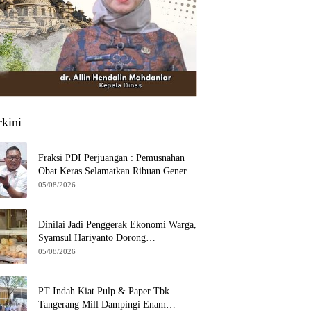
rkini
Fraksi PDI Perjuangan : Pemusnahan
Obat Keras Selamatkan Ribuan Generasi
Muda Tangsel
05/08/2026
Dinilai Jadi Penggerak Ekonomi Warga,
Syamsul Hariyanto Dorong
Pengembangan Budidaya Jamur Crispy
05/08/2026
di Serpong
PT Indah Kiat Pulp & Paper Tbk.
Tangerang Mill Dampingi Enam