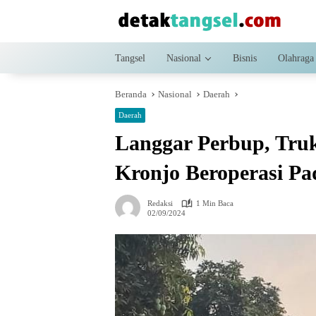
Langsung
ke
konten
Tangsel
Nasional
Bisnis
Olahraga
Beranda
Nasional
Daerah
Daerah
Langgar Perbup, Truk
Kronjo Beroperasi Pa
Redaksi
1 Min Baca
02/09/2024