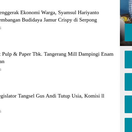
 Penggerak Ekonomi Warga, Syamsul Hariyanto
mbangan Budidaya Jamur Crispy di Serpong
6
t Pulp & Paper Tbk. Tangerang Mill Dampingi Enam
an
6
Legislator Tangsel Gus Andi Tutup Usia, Komisi ll
6