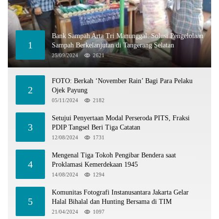
Bank Sampah Arta Tri Manunggal: Solusi Pengelolaan
1
Sampah Berkelanjutan di Tangerang Selatan
25/09/2024
2621
FOTO: Berkah ‘November Rain’ Bagi Para Pelaku
2
Ojek Payung
05/11/2024
2182
Setujui Penyertaan Modal Perseroda PITS, Fraksi
3
PDIP Tangsel Beri Tiga Catatan
12/08/2024
1731
Mengenal Tiga Tokoh Pengibar Bendera saat
4
Proklamasi Kemerdekaan 1945
14/08/2024
1294
Komunitas Fotografi Instanusantara Jakarta Gelar
5
Halal Bihalal dan Hunting Bersama di TIM
21/04/2024
1097