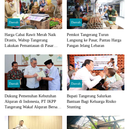
Daerah
Daerah
Harga Cabai Rawit Merah Naik
Pemkot Tangerang Turun
Drastis, Wabup Tangerang
Langsung ke Pasar, Pantau Harga
Lakukan Pemantauan di Pasar
Pangan Jelang Lebaran
Cisoka
Daerah
Daerah
Dukung Pemenuhan Kebutuhan
Bupati Tangerang Salurkan
Alquran di Indonesia, PT IKPP
Bantuan Bagi Keluarga Risiko
Tangerang Wakaf Alquran Bersama
Stunting
Wali Kota Tangerang Selatan