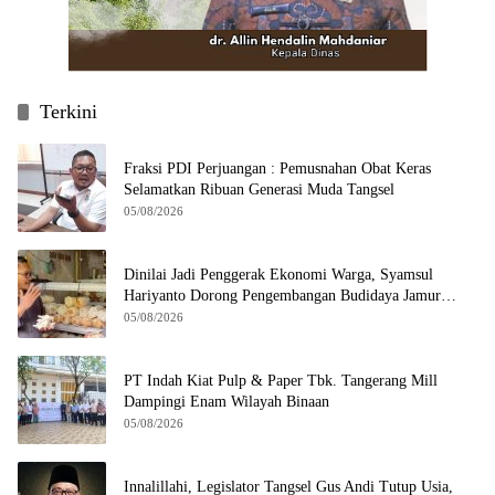
Terkini
Fraksi PDI Perjuangan : Pemusnahan Obat Keras
Selamatkan Ribuan Generasi Muda Tangsel
05/08/2026
Dinilai Jadi Penggerak Ekonomi Warga, Syamsul
Hariyanto Dorong Pengembangan Budidaya Jamur
Crispy di Serpong
05/08/2026
PT Indah Kiat Pulp & Paper Tbk. Tangerang Mill
Dampingi Enam Wilayah Binaan
05/08/2026
Innalillahi, Legislator Tangsel Gus Andi Tutup Usia,